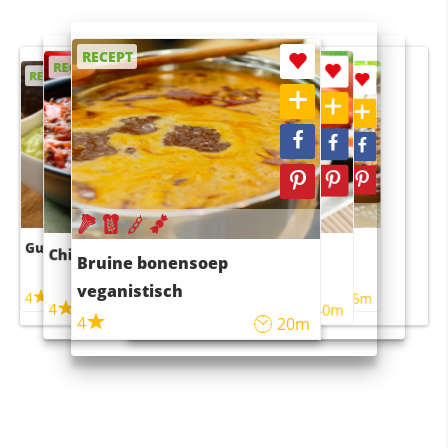
RECEPT
RECEPT
RECEPT
RECEPT
RECEPT
Guacamole
Pruimentaart met kaneel
Chili con carne
Sushi rijstsalade
Bruine bonensoep
maaltijdsalade
veganistisch
4
4
5m
55m
4
4
45m
40m
4
20m