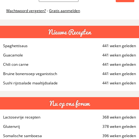
Wachtwoord vergeten?
-
Gratis aanmelden
Nieuwe Recepten
Spaghettisaus
441 weken geleden
Guacamole
441 weken geleden
Chili con carne
441 weken geleden
Bruine bonensoep veganistisch
441 weken geleden
Sushi rijstsalade maaltijdsalade
441 weken geleden
Nu op ons forum
Lactosevrije recepten
368 weken geleden
Glutenvrij
378 weken geleden
Somalische samboesa
396 weken geleden