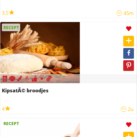
3,5
45m
RECEPT
KipsatÃ© broodjes
4
2u
RECEPT