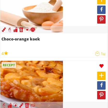
Choco-orange koek
4
1u
RECEPT