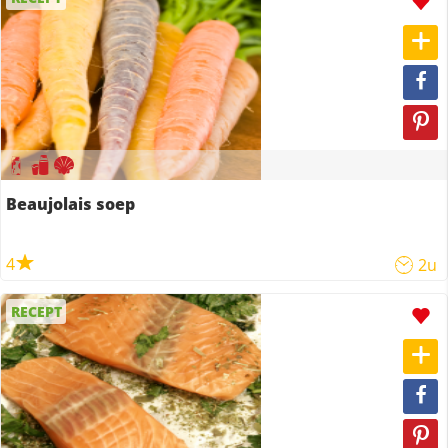
Beaujolais soep
4
2u
RECEPT