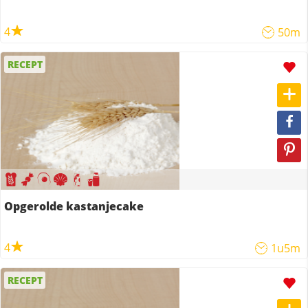
4
50m
RECEPT
Opgerolde kastanjecake
4
1u5m
RECEPT