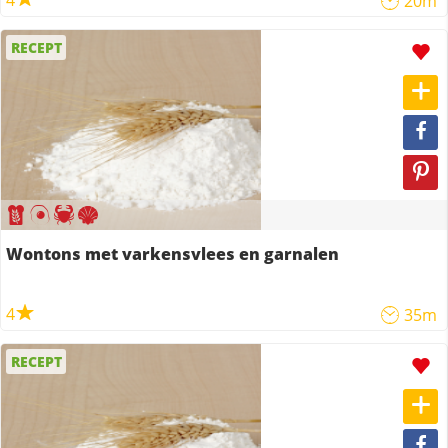
4
20m
RECEPT
Wontons met varkensvlees en garnalen
4
35m
RECEPT