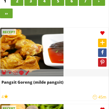
1
2
3
4
5
6
7
›
››
RECEPT
Pangsit Goreng (milde pangsit)
4
45m
RECEPT