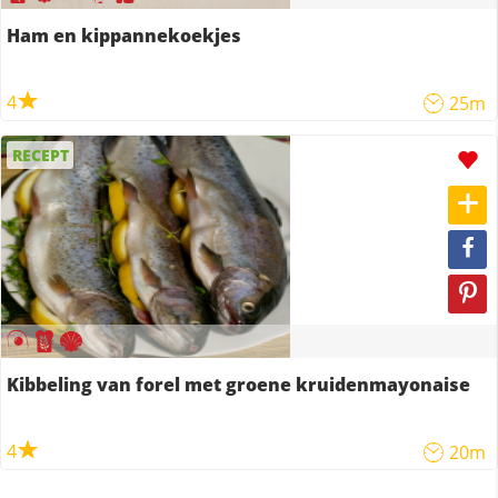
Ham en kippannekoekjes
4
25m
RECEPT
Kibbeling van forel met groene kruidenmayonaise
4
20m