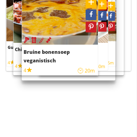
Guacamole
Pruimentaart met kaneel
Chili con carne
Sushi rijstsalade
Bruine bonensoep
maaltijdsalade
veganistisch
4
4
5m
55m
4
4
45m
40m
4
20m