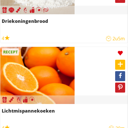
Driekoningenbrood
4
2u5m
RECEPT
Lichtmispannekoeken