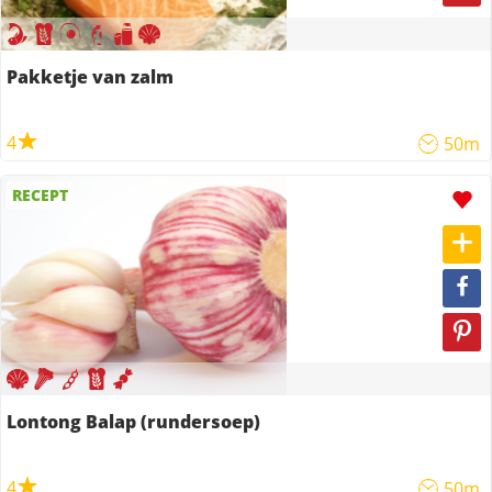
Pakketje van zalm
4
50m
RECEPT
Lontong Balap (rundersoep)
4
50m