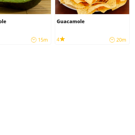
ole
Guacamole
4
15m
20m