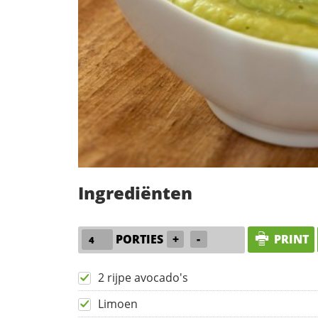
Ingrediënten
PORTIES
+
-
PRINT
2 rijpe avocado's
Limoen