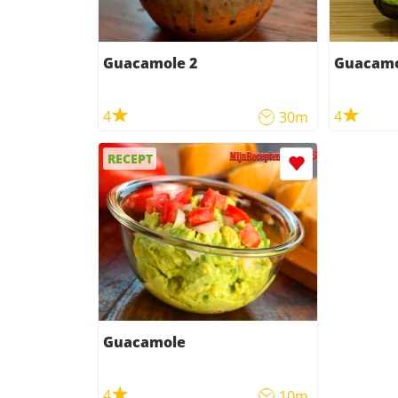
Guacamole 2
Guacam
4
4
30m
RECEPT
Guacamole
4
10m