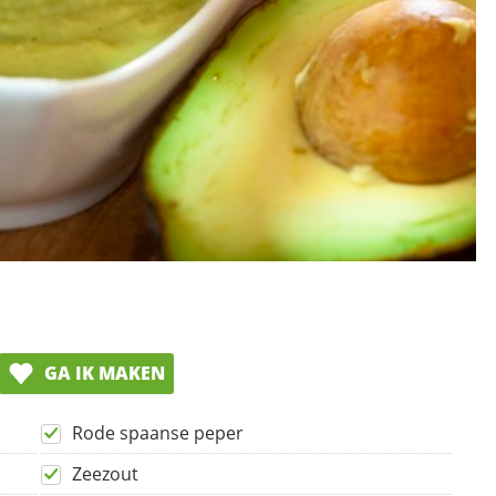
GA IK MAKEN
Rode spaanse peper
Zeezout