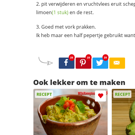
pit verwijderen en vruchtvlees eruit sch
limoen
(1 stuk)
en de rest.
Goed met vork prakken.
Ik heb maar een half pepertje gebruikt want 
25
25
25
Ook lekker om te maken
RECEPT
RECEPT