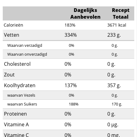
Dagelijks
Recept
Aanbevolen
Totaal
Calorieën
183%
3671
kcal
Vetten
334%
233
g.
Waarvan verzadigd
0%
0
g.
Waarvan onverzadigd
0%
0
g.
Cholesterol
0%
0
g.
Zout
0%
0
g.
Koolhydraten
137%
357
g.
waarvan Vezels
0%
0
g.
waarvan Suikers
188%
170
g.
Proteinen
0%
0
g.
Vitamine A
0%
0
µg.
Vitamine C
0%
0
mg.