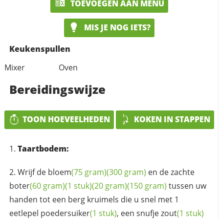
TOEVOEGEN AAN MENU
MIS JE NOG IETS?
Keukenspullen
Mixer
Oven
Bereidingswijze
TOON HOEVEELHEDEN
KOKEN IN STAPPEN
Taartbodem:
Wrijf de
bloem
(75 gram)
(300 gram)
en de zachte
boter
(60 gram)
(1 stuk)
(20 gram)
(150 gram)
tussen uw
handen tot een berg kruimels die u snel met 1
eetlepel
poedersuiker
(1 stuk)
, een snufje
zout
(1 stuk)