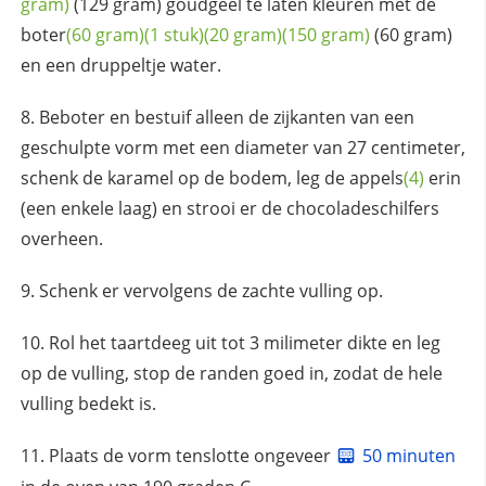
gram)
(129 gram) goudgeel te laten kleuren met de
boter
(60 gram)
(1 stuk)
(20 gram)
(150 gram)
(60 gram)
en een druppeltje water.
Beboter en bestuif alleen de zijkanten van een
geschulpte vorm met een diameter van 27 centimeter,
schenk de karamel op de bodem, leg de
appels
(4)
erin
(een enkele laag) en strooi er de chocoladeschilfers
overheen.
Schenk er vervolgens de zachte vulling op.
Rol het taartdeeg uit tot 3 milimeter dikte en leg
op de vulling, stop de randen goed in, zodat de hele
vulling bedekt is.
Plaats de vorm tenslotte ongeveer
50 minuten