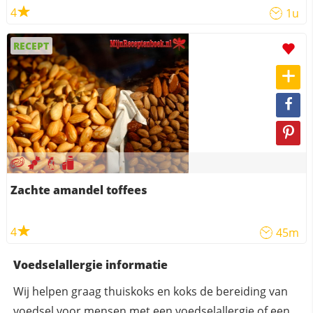
4
1u
RECEPT
Zachte amandel toffees
4
45m
Voedselallergie informatie
Wij helpen graag thuiskoks en koks de bereiding van
voedsel voor mensen met een voedselallergie of een