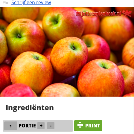
Schrijf een review
Ingrediënten
PORTIE
+
-
PRINT