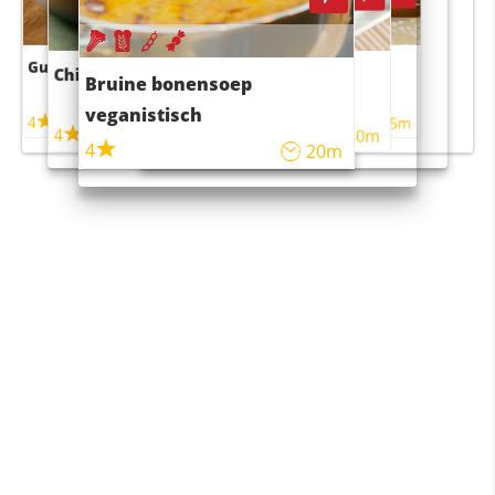
Guacamole
Pruimentaart met kaneel
Chili con carne
Sushi rijstsalade
Bruine bonensoep
maaltijdsalade
veganistisch
4
4
5m
55m
4
4
45m
40m
4
20m