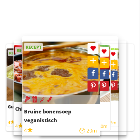
RECEPT
RECEPT
RECEPT
RECEPT
RECEPT
Guacamole
Pruimentaart met kaneel
Chili con carne
Sushi rijstsalade
Bruine bonensoep
maaltijdsalade
veganistisch
4
4
5m
55m
4
4
45m
40m
4
20m