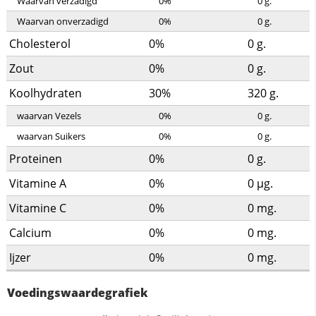
Waarvan verzadigd
0%
0
g.
Waarvan onverzadigd
0%
0
g.
Cholesterol
0%
0
g.
Zout
0%
0
g.
Koolhydraten
30%
320
g.
waarvan Vezels
0%
0
g.
waarvan Suikers
0%
0
g.
Proteinen
0%
0
g.
Vitamine A
0%
0
µg.
Vitamine C
0%
0
mg.
Calcium
0%
0
mg.
Ijzer
0%
0
mg.
Voedingswaardegrafiek