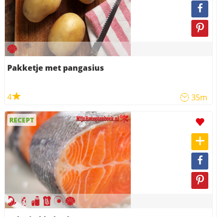
Pakketje met pangasius
4
35m
RECEPT