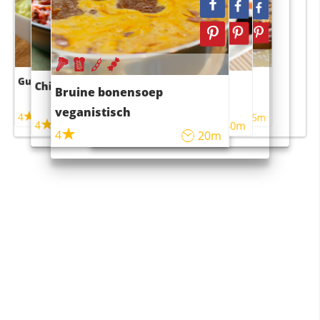
Guacamole
Pruimentaart met kaneel
Chili con carne
Sushi rijstsalade
Bruine bonensoep
maaltijdsalade
veganistisch
4
4
5m
55m
4
4
45m
40m
4
20m