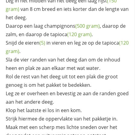
Leg in het midden van het deeg een laag
rijst
(150
gram)
van 8 cm breed en iets korter dan de lengte van
het deeg.
Daarop een laag
champignons
(500 gram)
, daarop de
zalm, en daarop de
tapioca
(120 gram)
.
Snijd de
eieren
(5)
in vieren en leg ze op de
tapioca
(120
gram)
.
Sla de vier randen van het deeg dan om de inhoud
heen en plak ze aan elkaar met wat water.
Rol de rest van het deeg uit tot een plak die groot
genoeg is om het pakket te bedekken.
Leg ze er overheen en bevestig ze aan de randen goed
aan het andere deeg.
Klop het laatste ei los in een kom.
Strijk hiermee de oppervlakte van het pakketje in.
Maak met een scherp mes lichte sneden over het