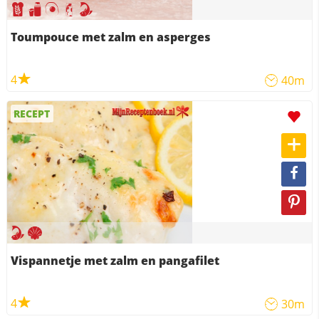
Toumpouce met zalm en asperges
4
40m
RECEPT
Vispannetje met zalm en pangafilet
4
30m