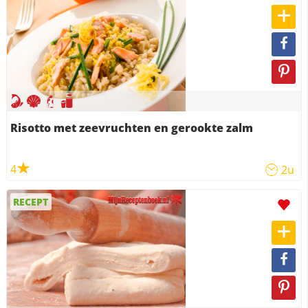
Risotto met zeevruchten en gerookte zalm
4
2u
RECEPT