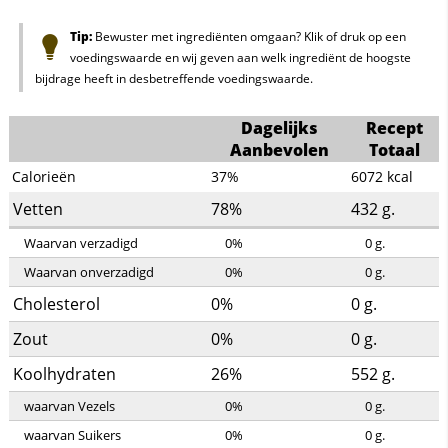
Tip:
Bewuster met ingrediënten omgaan? Klik of druk op een
voedingswaarde en wij geven aan welk ingrediënt de hoogste
bijdrage heeft in desbetreffende voedingswaarde.
Dagelijks
Recept
Aanbevolen
Totaal
Calorieën
37%
6072
kcal
Vetten
78%
432
g.
Waarvan verzadigd
0%
0
g.
Waarvan onverzadigd
0%
0
g.
Cholesterol
0%
0
g.
Zout
0%
0
g.
Koolhydraten
26%
552
g.
waarvan Vezels
0%
0
g.
waarvan Suikers
0%
0
g.