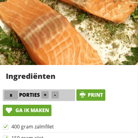
Ingrediënten
PORTIES
+
-
PRINT
GA IK MAKEN
400 gram zalmfilet