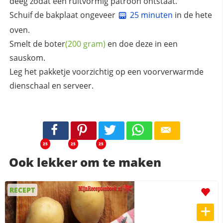
deeg zodat een ruitvormig patroon ontstaat.
Schuif de bakplaat ongeveer
25 minuten
in de hete
oven.
Smelt de
boter
(200 gram)
en doe deze in een
sauskom.
Leg het pakketje voorzichtig op een voorverwarmde
dienschaal en serveer.
25
25
25
Ook lekker om te maken
RECEPT