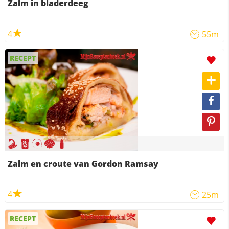
Zalm in bladerdeeg
4
55m
RECEPT
Zalm en croute van Gordon Ramsay
4
25m
RECEPT