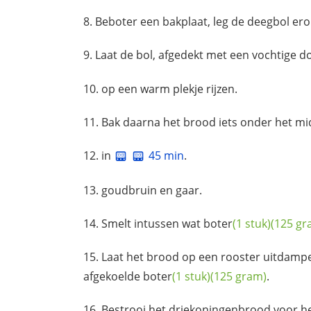
Beboter een bakplaat, leg de deegbol ero
Laat de bol, afgedekt met een vochtige d
op een warm plekje rijzen.
Bak daarna het brood iets onder het m
in
45 min
.
goudbruin en gaar.
Smelt intussen wat
boter
(1 stuk)
(125 gr
Laat het brood op een rooster uitdamp
afgekoelde
boter
(1 stuk)
(125 gram)
.
Bestrooi het driekoningenbrood voor 