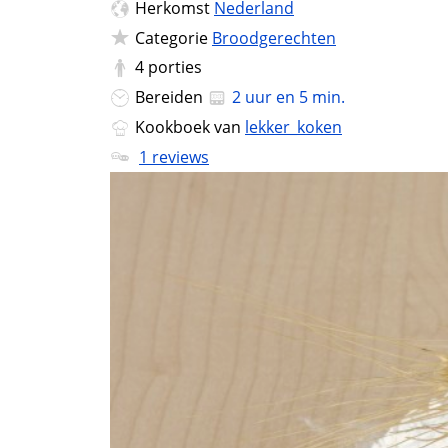
Herkomst
Nederland
Categorie
Broodgerechten
4
porties
Bereiden
2 uur en 5 min.
Kookboek van
lekker_koken
1 reviews