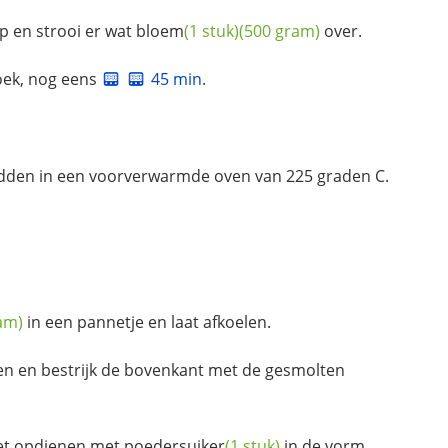
p en strooi er wat
bloem
(1 stuk)
(500 gram)
over.
oek, nog eens
45 min
.
idden in een voorverwarmde oven van 225 graden C.
am)
in een pannetje en laat afkoelen.
en en bestrijk de bovenkant met de gesmolten
het opdienen met
poedersuiker
(1 stuk)
in de vorm