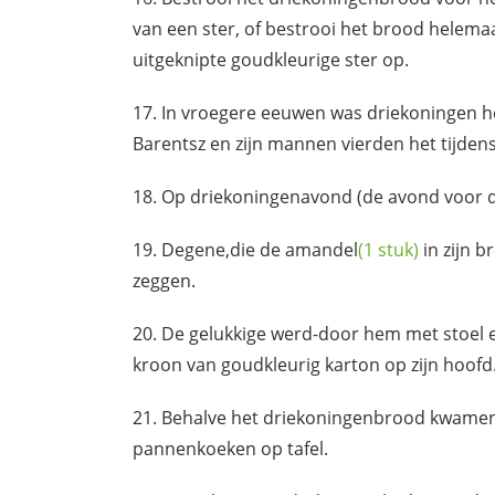
van een ster, of bestrooi het brood helem
uitgeknipte goudkleurige ster op.
In vroegere eeuwen was driekoningen het
Barentsz en zijn mannen vierden het tijden
Op driekoningenavond (de avond voor d
Degene,die de
amandel
(1 stuk)
in zijn b
zeggen.
De gelukkige werd-door hem met stoel en 
kroon van goudkleurig karton op zijn hoofd
Behalve het driekoningenbrood kwamen 
pannenkoeken op tafel.