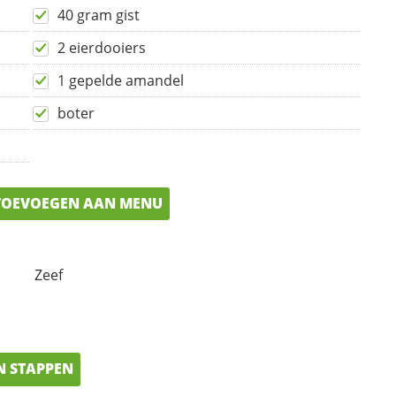
40 gram gist
2 eierdooiers
1 gepelde amandel
boter
OEVOEGEN AAN MENU
Zeef
N STAPPEN