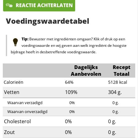
REACTIE ACHTERLATEN
Voedingswaardetabel
Tip:
Bewuster met ingrediënten omgaan? Klik of druk op een
voedingswaarde en wij geven aan welk ingrediënt de hoogste
bijdrage heeft in desbetreffende voedingswaarde.
Dagelijks
Recept
Aanbevolen
Totaal
Calorieën
64%
5128
kcal
Vetten
109%
304
g.
Waarvan verzadigd
0%
0
g.
Waarvan onverzadigd
0%
0
g.
Cholesterol
0%
0
g.
Zout
0%
0
g.