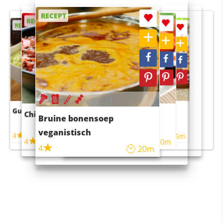
RECEPT
RECEPT
RECEPT
RECEPT
RECEPT
Guacamole
Pruimentaart met kaneel
Chili con carne
Sushi rijstsalade
Bruine bonensoep
maaltijdsalade
veganistisch
4
4
5m
55m
4
4
45m
40m
4
20m