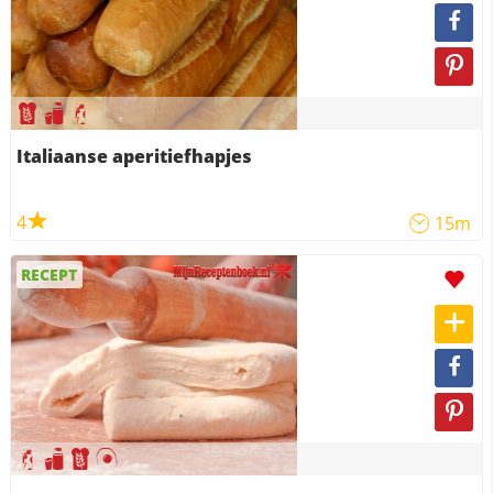
Italiaanse aperitiefhapjes
4
15m
RECEPT