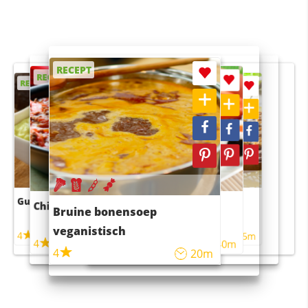
RECEPT
RECEPT
RECEPT
RECEPT
RECEPT
Guacamole
Pruimentaart met kaneel
Chili con carne
Sushi rijstsalade
Bruine bonensoep
maaltijdsalade
veganistisch
4
4
5m
55m
4
4
45m
40m
4
20m