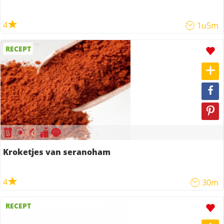
4
1u5m
RECEPT
Kroketjes van seranoham
4
30m
RECEPT