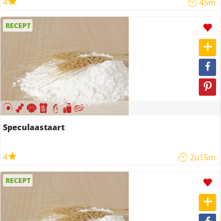
4
45m
RECEPT
Speculaastaart
4
2u15m
RECEPT