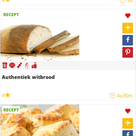
4
5u
RECEPT
Authentiek witbrood
4
4u30m
RECEPT