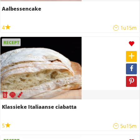
Aalbessencake
4
1u15m
RECEPT
Klassieke Italiaanse ciabatta
5
5u15m