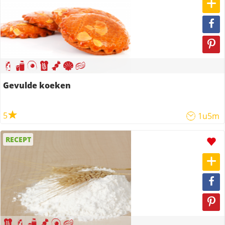
Gevulde koeken
5
1u5m
RECEPT