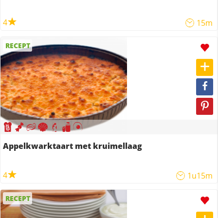
4
15m
RECEPT
Appelkwarktaart met kruimellaag
4
1u15m
RECEPT