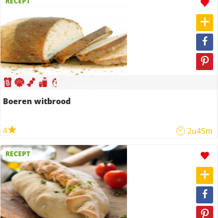
RECEPT
Boeren witbrood
4
2u45m
RECEPT