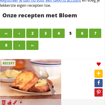
Registreer je dan nu voor een GRATIS account
en voeg je
lekkerste eigen recepten toe.
Onze recepten met Bloem
‹‹
‹
2
3
4
5
6
7
8
›
››
RECEPT