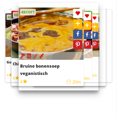
RECEPT
RECEPT
RECEPT
RECEPT
RECEPT
Guacamole
Pruimentaart met kaneel
Chili con carne
Sushi rijstsalade
Bruine bonensoep
maaltijdsalade
veganistisch
4
4
5m
55m
4
4
45m
40m
4
20m