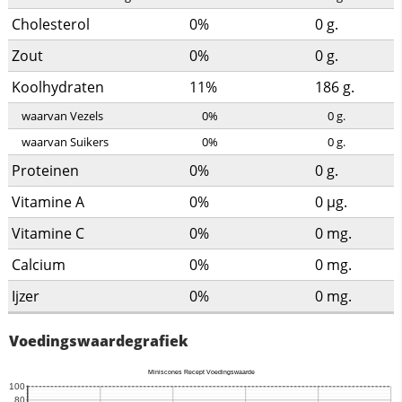
Cholesterol
0%
0
g.
Zout
0%
0
g.
Koolhydraten
11%
186
g.
waarvan Vezels
0%
0
g.
waarvan Suikers
0%
0
g.
Proteinen
0%
0
g.
Vitamine A
0%
0
µg.
Vitamine C
0%
0
mg.
Calcium
0%
0
mg.
Ijzer
0%
0
mg.
Voedingswaardegrafiek