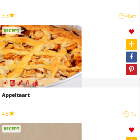
3,3
45m
RECEPT
Appeltaart
4,5
1u
RECEPT