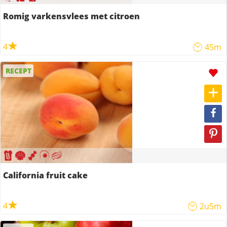
Romig varkensvlees met citroen
4
45m
RECEPT
California fruit cake
4
2u5m