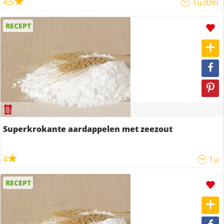
4,5
1u30m
RECEPT
Superkrokante aardappelen met zeezout
4
1u
RECEPT