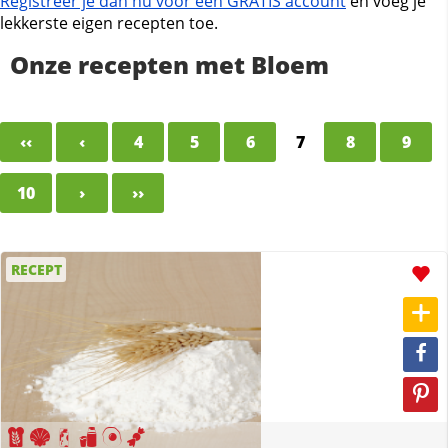
Registreer je dan nu voor een GRATIS account
en voeg je
lekkerste eigen recepten toe.
Onze recepten met Bloem
‹‹
‹
4
5
6
7
8
9
10
›
››
RECEPT