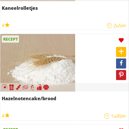
Kaneelrolletjes
4
2u5m
RECEPT
Hazelnotencake/brood
4
1u45m