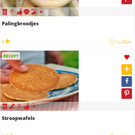
Palingbroodjes
4
1u30m
RECEPT
Stroopwafels