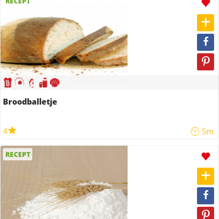
RECEPT
Broodballetje
4
5m
RECEPT