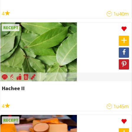
4
1u40m
RECEPT
Hachee II
4
1u45m
RECEPT