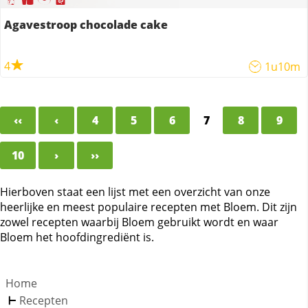
Agavestroop chocolade cake
4
1u10m
‹‹
‹
4
5
6
7
8
9
10
›
››
Hierboven staat een lijst met een overzicht van onze
heerlijke en meest populaire recepten met Bloem. Dit zijn
zowel recepten waarbij Bloem gebruikt wordt en waar
Bloem het hoofdingrediënt is.
Home
Recepten