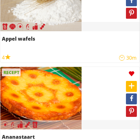
Appel wafels
4
30m
RECEPT
Ananastaart