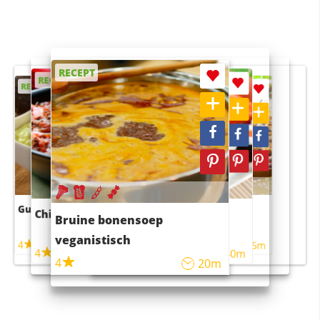
RECEPT
RECEPT
RECEPT
RECEPT
RECEPT
Guacamole
Pruimentaart met kaneel
Chili con carne
Sushi rijstsalade
Bruine bonensoep
maaltijdsalade
veganistisch
4
4
5m
55m
4
4
45m
40m
4
20m