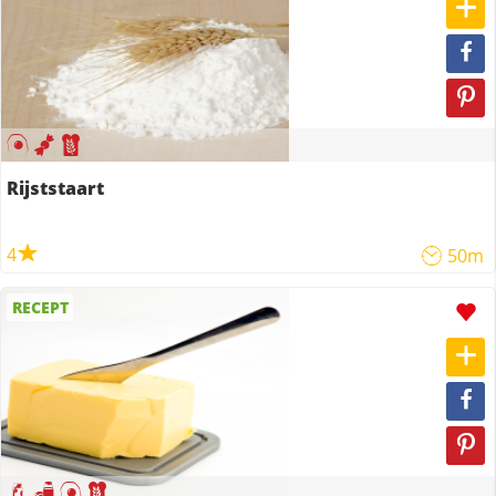
Rijststaart
4
50m
RECEPT