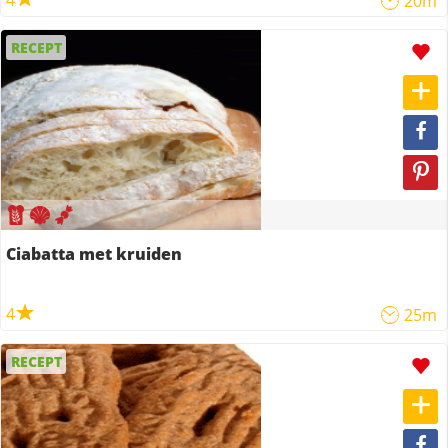
4
20m
RECEPT
Ciabatta met kruiden
4
25m
RECEPT