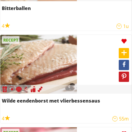
Bitterballen
4
1u
RECEPT
Wilde eendenborst met vlierbessensaus
4
55m