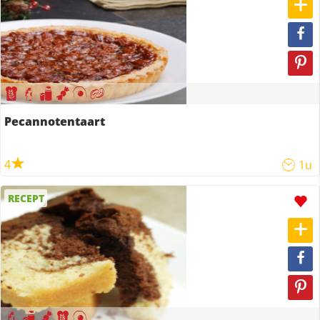
Pecannotentaart
4
1u
RECEPT