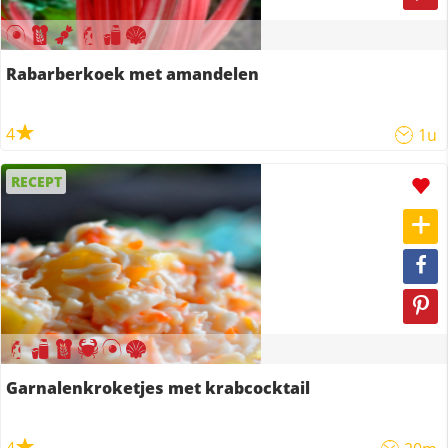
Rabarberkoek met amandelen
4
1u
RECEPT
Garnalenkroketjes met krabcocktail