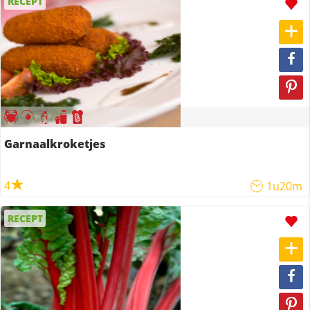
RECEPT
Garnaalkroketjes
4
1u20m
RECEPT