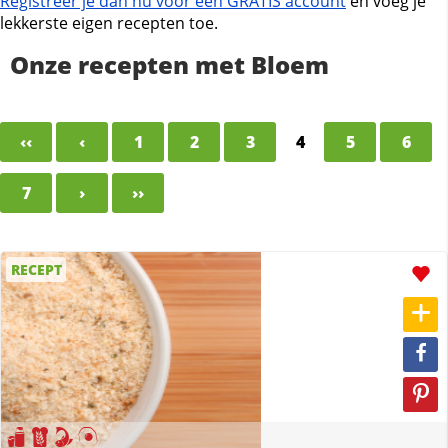
Registreer je dan nu voor een GRATIS account
en voeg je
lekkerste eigen recepten toe.
Onze recepten met Bloem
‹‹
‹
1
2
3
4
5
6
7
›
››
RECEPT