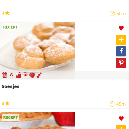
4
50m
RECEPT
Soesjes
4
45m
RECEPT