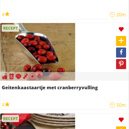
4
20m
RECEPT
Geitenkaastaartje met cranberryvulling
4
50m
RECEPT