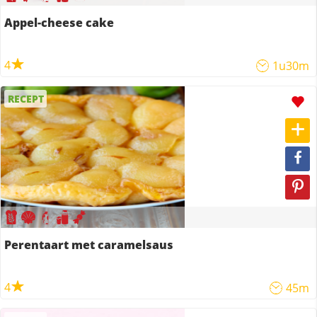
Appel-cheese cake
4
1u30m
RECEPT
Perentaart met caramelsaus
4
45m