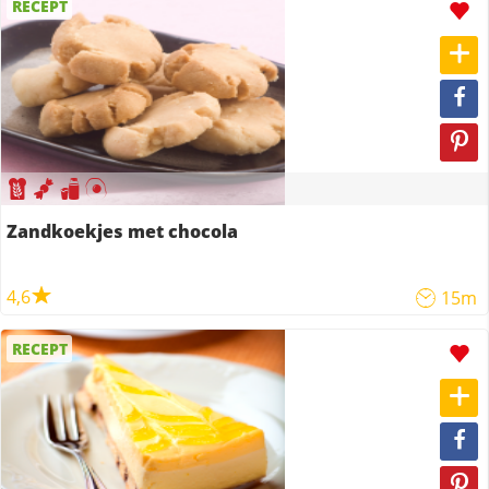
RECEPT
Zandkoekjes met chocola
4,6
15m
RECEPT