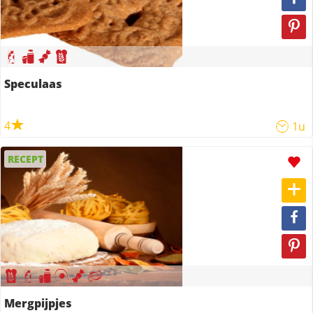
Speculaas
4
1u
RECEPT
Mergpijpjes