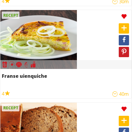
4
30m
RECEPT
Franse uienquiche
4
40m
RECEPT