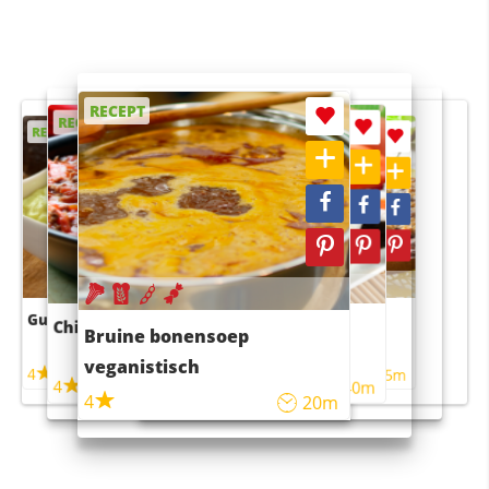
RECEPT
RECEPT
RECEPT
RECEPT
RECEPT
Guacamole
Pruimentaart met kaneel
Chili con carne
Sushi rijstsalade
Bruine bonensoep
maaltijdsalade
veganistisch
4
4
5m
55m
4
4
45m
40m
4
20m