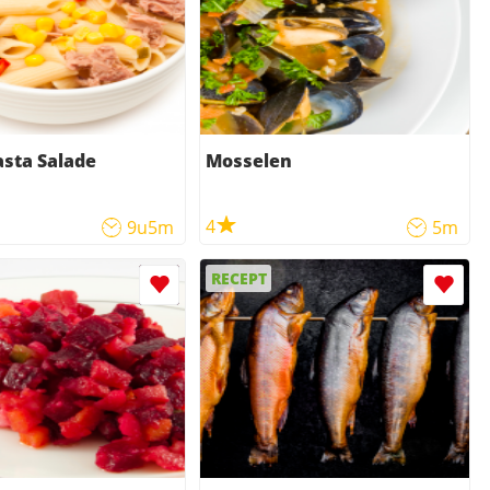
sta Salade
Mosselen
4
9u5m
5m
RECEPT