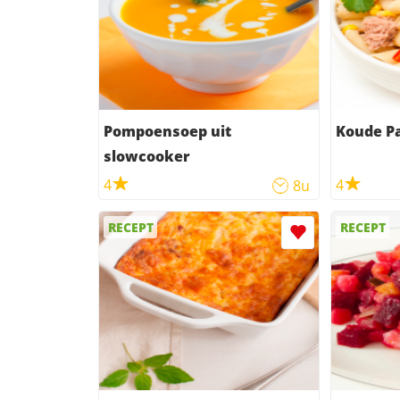
Pompoensoep uit
Koude Pa
slowcooker
4
4
8u
RECEPT
RECEPT