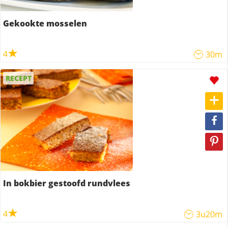
Gekookte mosselen
4
30m
RECEPT
In bokbier gestoofd rundvlees
4
3u20m