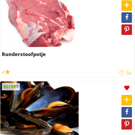
Runderstoofpotje
4
3u
RECEPT