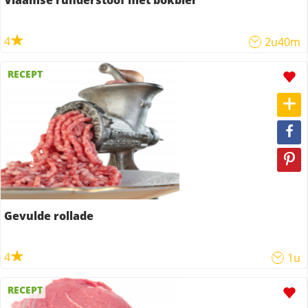
Vlaamse runderstoof met bokbier
4
2u40m
RECEPT
Gevulde rollade
4
1u
RECEPT