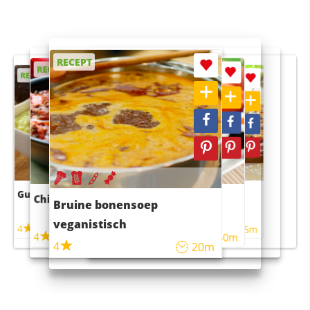
RECEPT
RECEPT
RECEPT
RECEPT
RECEPT
Guacamole
Pruimentaart met kaneel
Chili con carne
Sushi rijstsalade
Bruine bonensoep
maaltijdsalade
veganistisch
4
4
5m
55m
4
4
45m
40m
4
20m