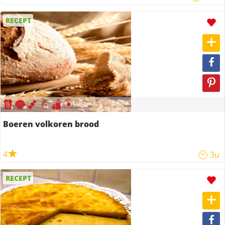
RECEPT
Boeren volkoren brood
4
3u
RECEPT