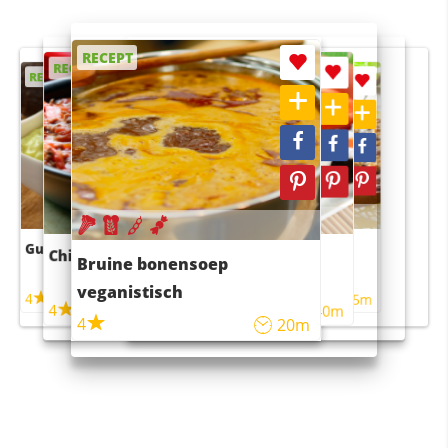
RECEPT
RECEPT
RECEPT
RECEPT
RECEPT
Guacamole
Pruimentaart met kaneel
Chili con carne
Sushi rijstsalade
Bruine bonensoep
maaltijdsalade
veganistisch
4
4
5m
55m
4
4
45m
40m
4
20m