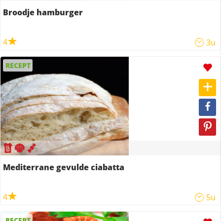
Broodje hamburger
4
3u
RECEPT
Mediterrane gevulde ciabatta
4
5u
RECEPT