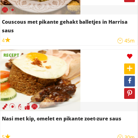
Couscous met pikante gehakt balletjes in Harrisa
saus
4
45m
RECEPT
Nasi met kip, omelet en pikante zoet-zure saus
5
30m