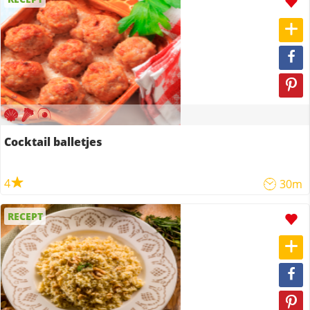
Cocktail balletjes
4
30m
RECEPT