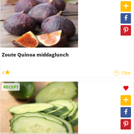
Zoute Quinoa middaglunch
4
15m
RECEPT