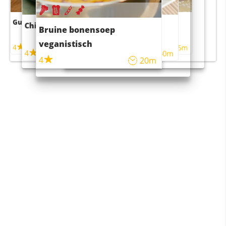
Guacamole
Pruimentaart met kaneel
Chili con carne
Sushi rijstsalade
Bruine bonensoep
maaltijdsalade
veganistisch
4
4
5m
55m
4
4
45m
40m
4
20m