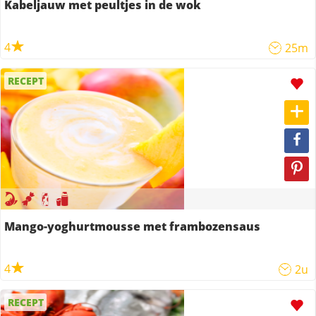
Kabeljauw met peultjes in de wok
4
25m
RECEPT
Mango-yoghurtmousse met frambozensaus
4
2u
RECEPT