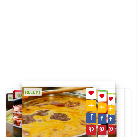
RECEPT
RECEPT
RECEPT
RECEPT
RECEPT