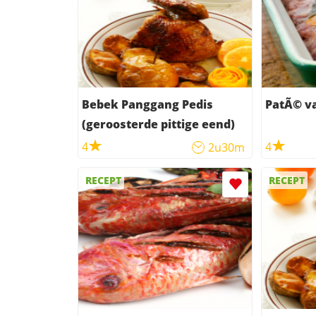
Bebek Panggang Pedis
PatÃ© v
(geroosterde pittige eend)
4
4
2u30m
RECEPT
RECEPT