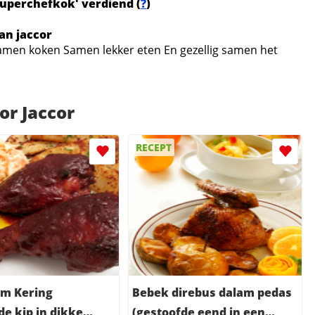
'Superchefkok' verdiend (
?
)
an jaccor
: Samen koken Samen lekker eten En gezellig samen het
or Jaccor
RECEPT
am Kering
Bebek direbus dalam pedas
de kip in dikke
(gestoofde eend in een