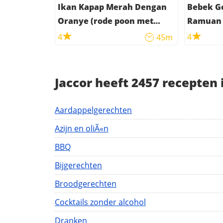
Ikan Kapap Merah Dengan
Bebek G
Oranye (rode poon met
Ramuan 
sinaasappel)
met kru
4
4
45m
Jaccor heeft 2457 recepten
Aardappelgerechten
Azijn en oliÃ«n
BBQ
Bijgerechten
Broodgerechten
Cocktails zonder alcohol
Dranken