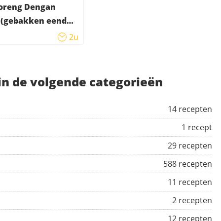
oreng Dengan
(gebakken eend
idensaus)
2u
 in de volgende categorieën
14 recepten
1 recept
29 recepten
588 recepten
11 recepten
2 recepten
12 recepten