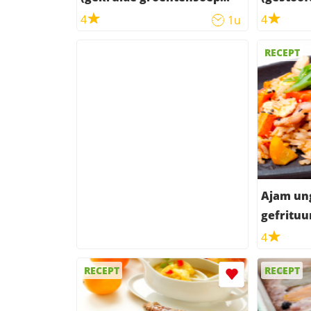
met rundvlees)
kruidige
4
4
1u
RECEPT
Ajam un
gefrituu
4
RECEPT
RECEPT