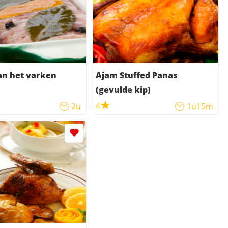
an het varken
Ajam Stuffed Panas
(gevulde kip)
4
2u
1u15m