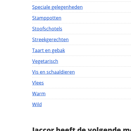
Speciale gelegenheden
Stamppotten
Stoofschotels
Streekgerechten
Taart en gebak
Vegetarisch
Vis en schaaldieren
Vlees
Warm
Wild
Jaccor heeft de volgende m