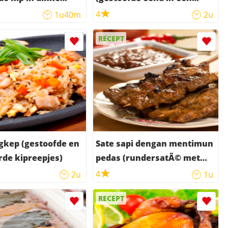
 kokossaus)
pittige saus)
4
1u40m
2u
RECEPT
gkep (gestoofde en
Sate sapi dengan mentimun
rde kipreepjes)
pedas (rundersatÃ© met
pittig gekruide
4
2u
1u
komkommersaus)
RECEPT