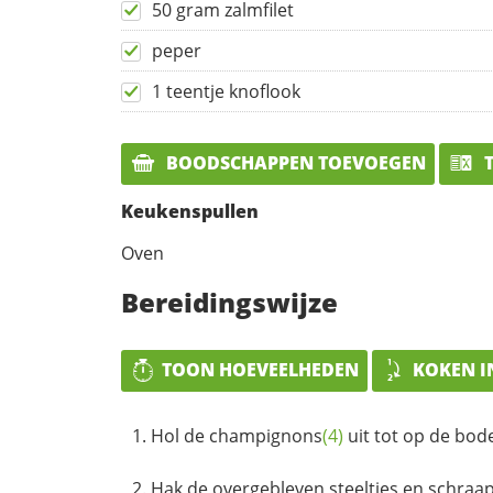
50 gram zalmfilet
peper
1 teentje knoflook
BOODSCHAPPEN TOEVOEGEN
T
Keukenspullen
Oven
Bereidingswijze
TOON HOEVEELHEDEN
KOKEN I
Hol de
champignons
(4)
uit tot op de bod
Hak de overgebleven steeltjes en schraap