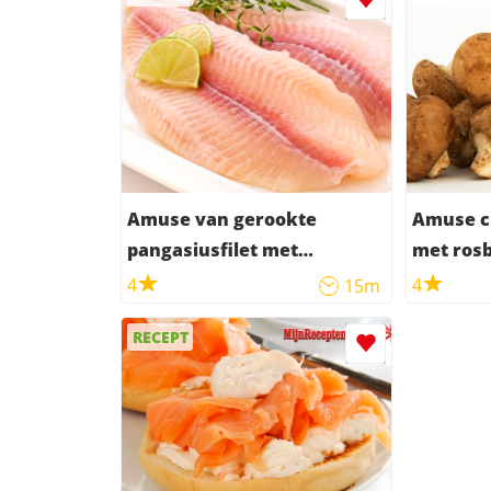
Amuse van gerookte
Amuse c
pangasiusfilet met
met rosb
roomkaas
4
4
15m
RECEPT