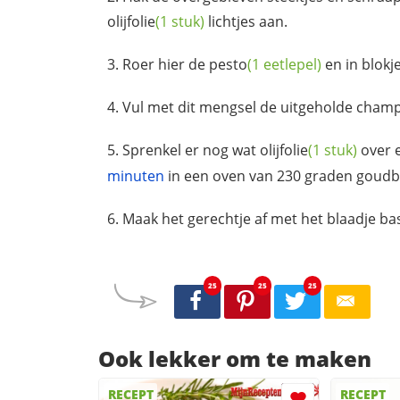
olijfolie
(1 stuk)
lichtjes aan.
Roer hier de
pesto
(1 eetlepel)
en in blok
Vul met dit mengsel de uitgeholde
champ
Sprenkel er nog wat
olijfolie
(1 stuk)
over 
minuten
in een oven van 230 graden goudb
Maak het gerechtje af met het blaadje bas
25
25
25
Ook lekker om te maken
RECEPT
RECEPT