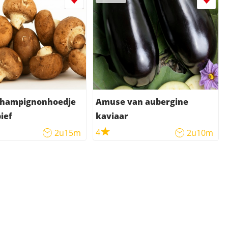
hampignonhoedje
Amuse van aubergine
ief
kaviaar
4
2u15m
2u10m