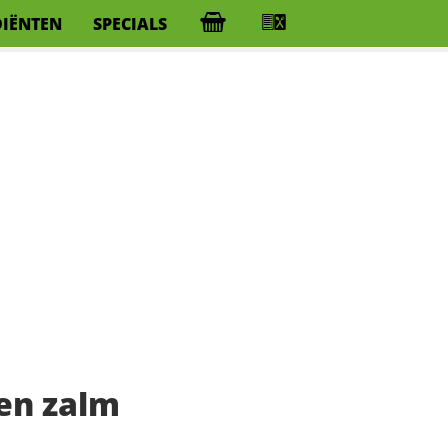
DIËNTEN
SPECIALS
en zalm