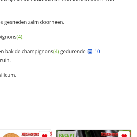
jes gesneden zalm doorheen.
ignons
(4)
.
en bak de
champignons
(4)
gedurende
10
ruin.
ilicum.
RECEPT