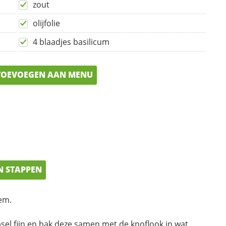
zout
olijfolie
4 blaadjes basilicum
OEVOEGEN AAN MENU
N STAPPEN
em.
sel fijn en bak deze samen met de knoflook in wat