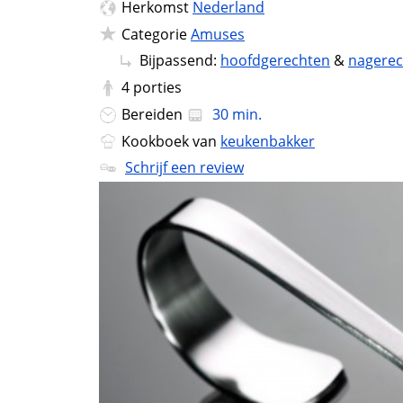
Herkomst
Nederland
Categorie
Amuses
Bijpassend:
hoofdgerechten
&
nagere
4
porties
Bereiden
30 min.
Kookboek van
keukenbakker
Schrijf een review