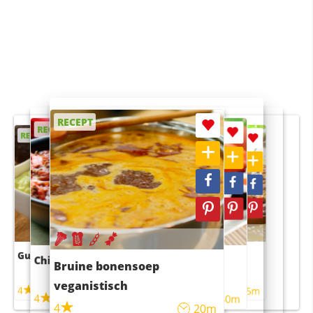
RECEPT
RECEPT
RECEPT
RECEPT
RECEPT
Guacamole
Pruimentaart met kaneel
Chili con carne
Sushi rijstsalade
Bruine bonensoep
maaltijdsalade
veganistisch
4
4
5m
55m
4
4
45m
40m
4
20m