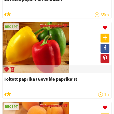
4
55m
RECEPT
Toltott paprika (Gevulde paprika's)
4
1u
RECEPT