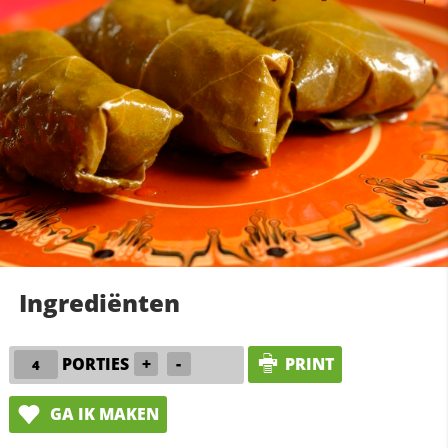
Ingrediënten
PORTIES
+
-
PRINT
GA IK MAKEN