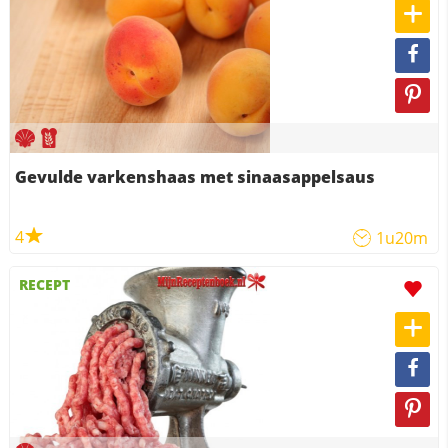
Gevulde varkenshaas met sinaasappelsaus
4
1u20m
RECEPT