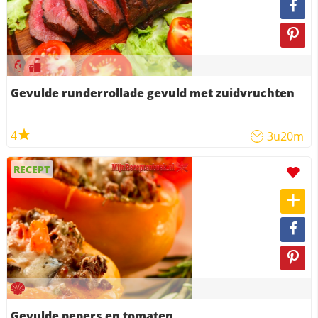
Gevulde runderrollade gevuld met zuidvruchten
4
3u20m
RECEPT
Gevulde pepers en tomaten