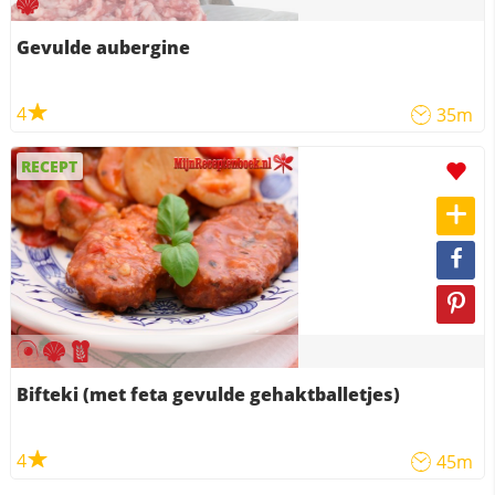
Gevulde aubergine
4
35m
RECEPT
Bifteki (met feta gevulde gehaktballetjes)
4
45m