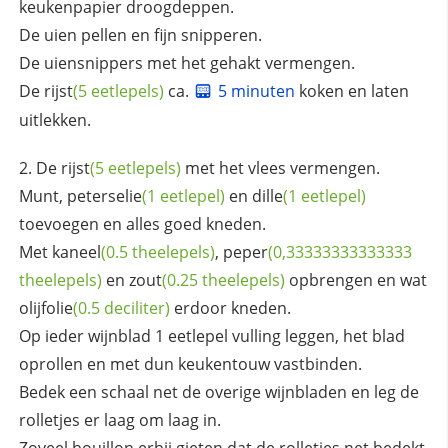
keukenpapier droogdeppen.
De uien pellen en fijn snipperen.
De uiensnippers met het gehakt vermengen.
De
rijst
(5 eetlepels)
ca.
5 minuten
koken en laten
uitlekken.
De
rijst
(5 eetlepels)
met het vlees vermengen.
Munt,
peterselie
(1 eetlepel)
en
dille
(1 eetlepel)
toevoegen en alles goed kneden.
Met
kaneel
(0.5 theelepels)
,
peper
(0,33333333333333
theelepels)
en
zout
(0.25 theelepels)
opbrengen en wat
olijfolie
(0.5 deciliter)
erdoor kneden.
Op ieder wijnblad 1 eetlepel vulling leggen, het blad
oprollen en met dun keukentouw vastbinden.
Bedek een schaal net de overige wijnbladen en leg de
rolletjes er laag om laag in.