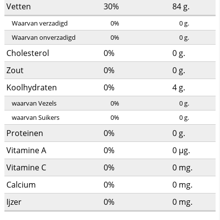
Vetten
30%
84
g.
Waarvan verzadigd
0%
0
g.
Waarvan onverzadigd
0%
0
g.
Cholesterol
0%
0
g.
Zout
0%
0
g.
Koolhydraten
0%
4
g.
waarvan Vezels
0%
0
g.
waarvan Suikers
0%
0
g.
Proteinen
0%
0
g.
Vitamine A
0%
0
µg.
Vitamine C
0%
0
mg.
Calcium
0%
0
mg.
Ijzer
0%
0
mg.