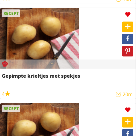
RECEPT
Gepimpte krieltjes met spekjes
4
20m
RECEPT