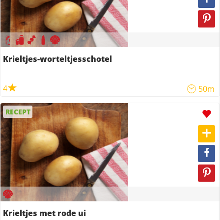
Krieltjes-worteltjesschotel
4
50m
RECEPT
Krieltjes met rode ui