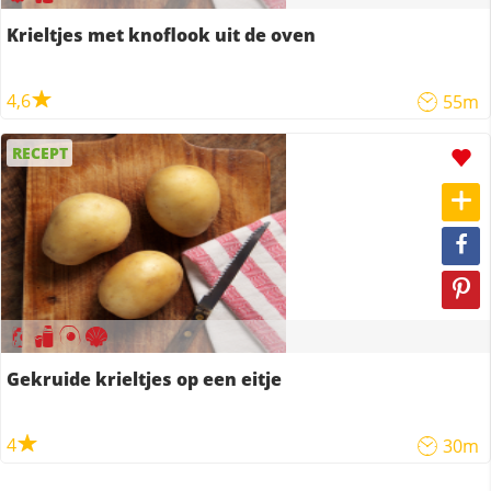
Krieltjes met knoflook uit de oven
4,6
55m
RECEPT
Gekruide krieltjes op een eitje
4
30m