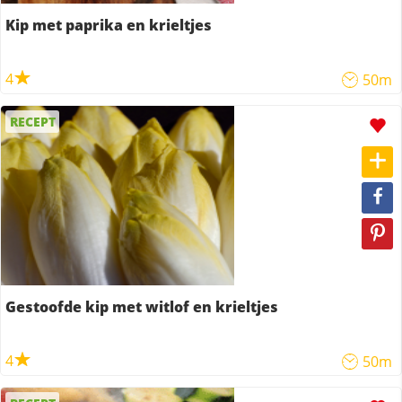
Kip met paprika en krieltjes
4
50m
RECEPT
Gestoofde kip met witlof en krieltjes
4
50m