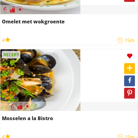
Omelet met wokgroente
4
15m
RECEPT
Mosselen a la Bistro
4
15m