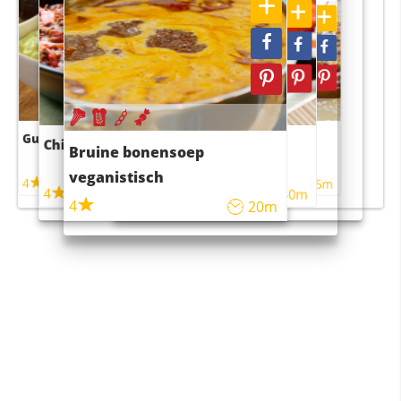
Guacamole
Pruimentaart met kaneel
Chili con carne
Sushi rijstsalade
Bruine bonensoep
maaltijdsalade
veganistisch
4
4
5m
55m
4
4
45m
40m
4
20m