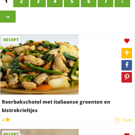
1
2
3
4
5
6
7
›
››
RECEPT
Roerbakschotel met italiaanse groenten en
bistrokrieltjes
4
15m
RECEPT