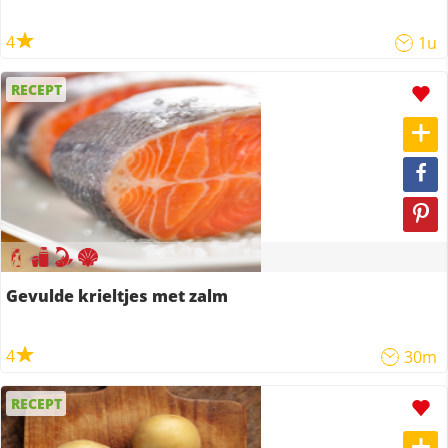
4
1u
RECEPT
Gevulde krieltjes met zalm
4
30m
RECEPT