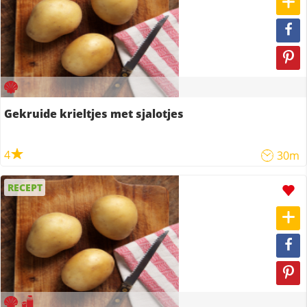
Gekruide krieltjes met sjalotjes
4
30m
RECEPT