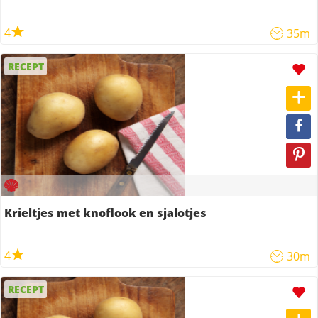
4
35m
RECEPT
Krieltjes met knoflook en sjalotjes
4
30m
RECEPT