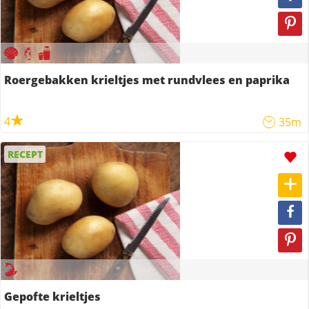
Roergebakken krieltjes met rundvlees en paprika
4
35m
RECEPT
Gepofte krieltjes