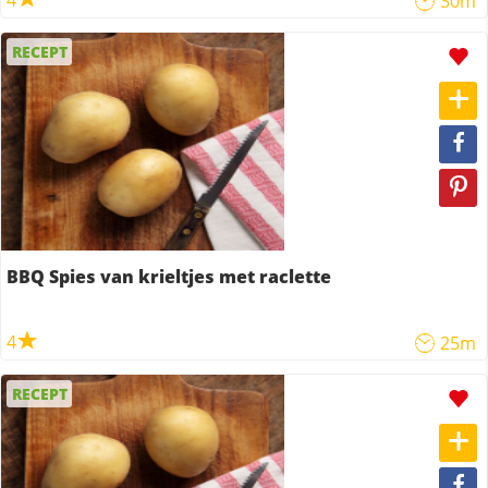
4
30m
RECEPT
BBQ Spies van krieltjes met raclette
4
25m
RECEPT