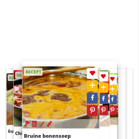
RECEPT
RECEPT
RECEPT
RECEPT
RECEPT
Guacamole
Pruimentaart met kaneel
Chili con carne
Sushi rijstsalade
Bruine bonensoep