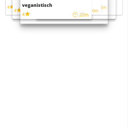
maaltijdsalade
veganistisch
4
4
5m
55m
4
4
45m
40m
4
20m