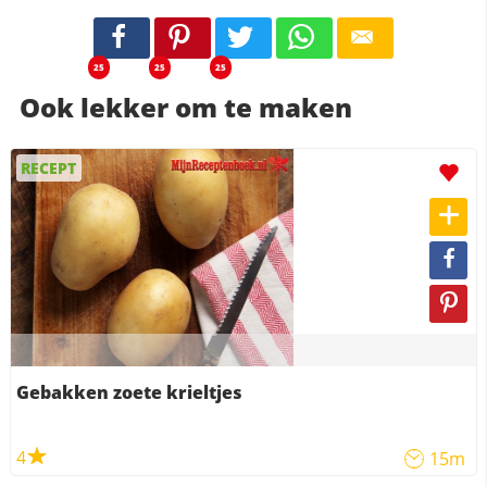
25
25
25
Ook lekker om te maken
RECEPT
Gebakken zoete krieltjes
4
15m