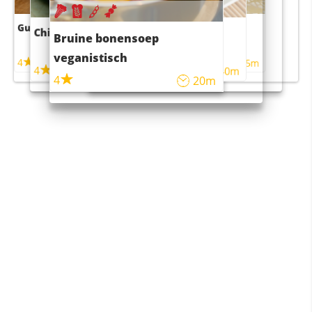
Guacamole
Pruimentaart met kaneel
Chili con carne
Sushi rijstsalade
Bruine bonensoep
maaltijdsalade
veganistisch
4
4
5m
55m
4
4
45m
40m
4
20m