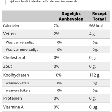
bijdrage heeft in desbetreffende voedingswaarde.
Dagelijks
Recept
Aanbevolen
Totaal
Calorieën
7%
568
kcal
Vetten
2%
4
g.
Waarvan verzadigd
0%
0
g.
Waarvan onverzadigd
0%
0
g.
Cholesterol
0%
0
g.
Zout
0%
0
g.
Koolhydraten
10%
112
g.
waarvan Vezels
0%
0
g.
waarvan Suikers
0%
0
g.
Proteinen
0%
0
g.
Vitamine A
0%
0
µg.