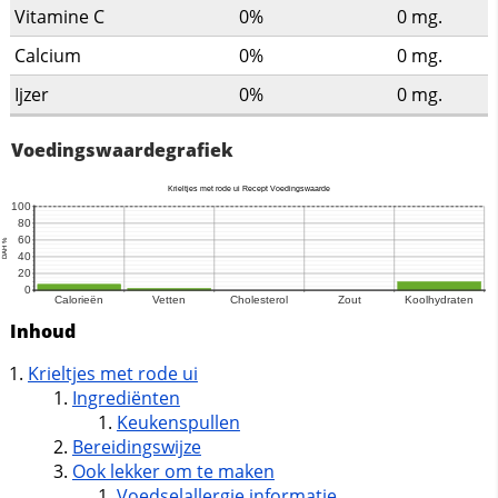
Vitamine C
0%
0
mg.
Calcium
0%
0
mg.
Ijzer
0%
0
mg.
Voedingswaardegrafiek
Inhoud
Krieltjes met rode ui
Ingrediënten
Keukenspullen
Bereidingswijze
Ook lekker om te maken
Voedselallergie informatie