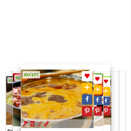
RECEPT
RECEPT
RECEPT
RECEPT
RECEPT
Guacamole
Pruimentaart met kaneel