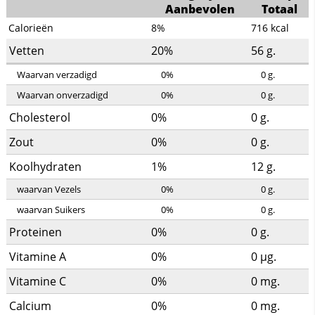
Aanbevolen
Totaal
Calorieën
8%
716
kcal
Vetten
20%
56
g.
Waarvan verzadigd
0%
0
g.
Waarvan onverzadigd
0%
0
g.
Cholesterol
0%
0
g.
Zout
0%
0
g.
Koolhydraten
1%
12
g.
waarvan Vezels
0%
0
g.
waarvan Suikers
0%
0
g.
Proteinen
0%
0
g.
Vitamine A
0%
0
µg.
Vitamine C
0%
0
mg.
Calcium
0%
0
mg.