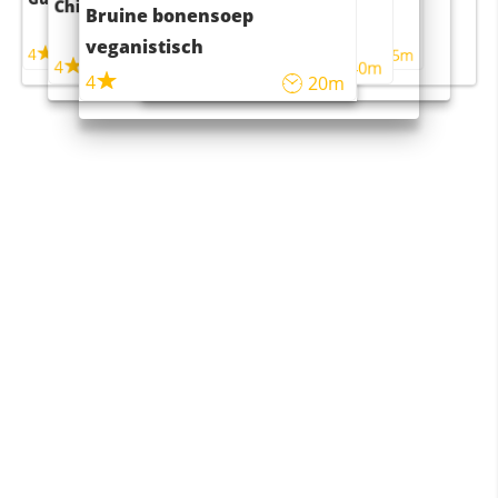
Chili con carne
Sushi rijstsalade
Bruine bonensoep
maaltijdsalade
veganistisch
4
4
5m
55m
4
4
45m
40m
4
20m