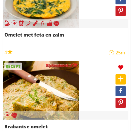
Omelet met feta en zalm
4
25m
RECEPT
Brabantse omelet