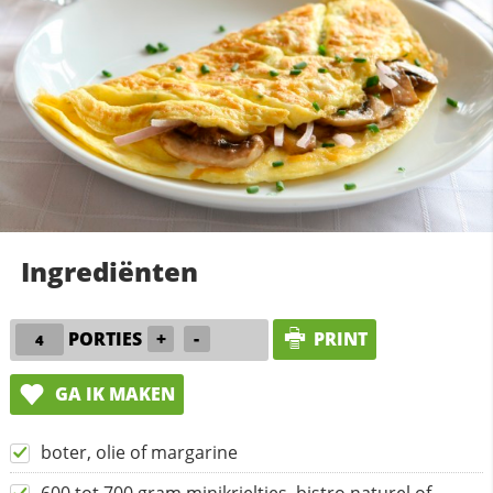
Ingrediënten
PORTIES
+
-
PRINT
GA IK MAKEN
boter, olie of margarine