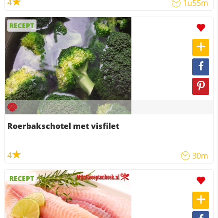
4
1u55m
RECEPT
Roerbakschotel met visfilet
4
30m
RECEPT