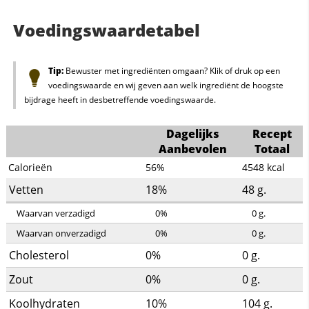
Voedingswaardetabel
Tip:
Bewuster met ingrediënten omgaan? Klik of druk op een
voedingswaarde en wij geven aan welk ingrediënt de hoogste
bijdrage heeft in desbetreffende voedingswaarde.
Dagelijks
Recept
Aanbevolen
Totaal
Calorieën
56%
4548
kcal
Vetten
18%
48
g.
Waarvan verzadigd
0%
0
g.
Waarvan onverzadigd
0%
0
g.
Cholesterol
0%
0
g.
Zout
0%
0
g.
Koolhydraten
10%
104
g.