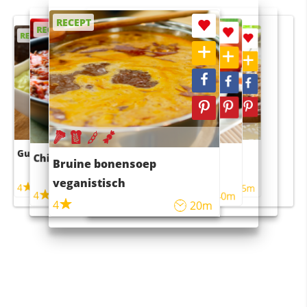
RECEPT
RECEPT
RECEPT
RECEPT
RECEPT
Guacamole
Pruimentaart met kaneel
Chili con carne
Sushi rijstsalade
Bruine bonensoep
maaltijdsalade
veganistisch
4
4
5m
55m
4
4
45m
40m
4
20m