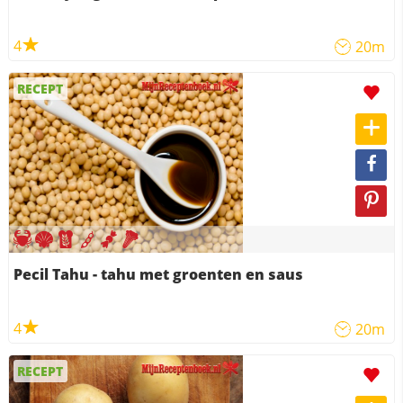
4
20m
RECEPT
Pecil Tahu - tahu met groenten en saus
4
20m
RECEPT