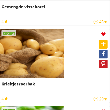
Gemengde visschotel
4
45m
RECEPT
Krieltjesroerbak
4
20m