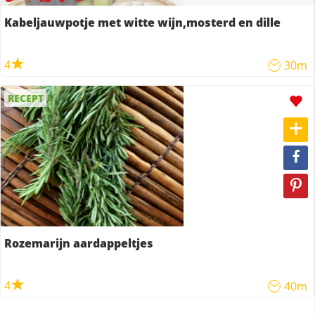
Kabeljauwpotje met witte wijn,mosterd en dille
4
30m
RECEPT
Rozemarijn aardappeltjes
4
40m