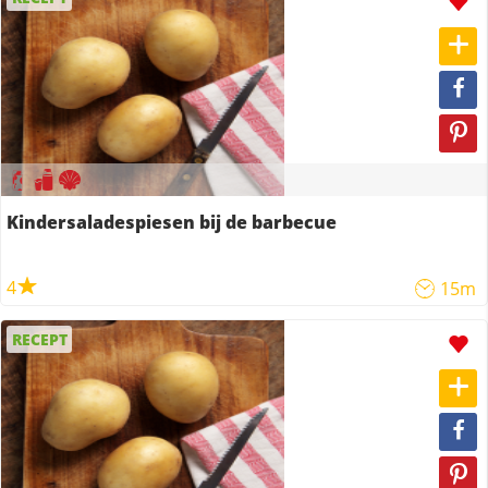
Kindersaladespiesen bij de barbecue
4
15m
RECEPT