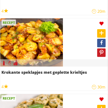
4
20m
RECEPT
Krokante speklapjes met geplette krieltjes
4
30m
RECEPT