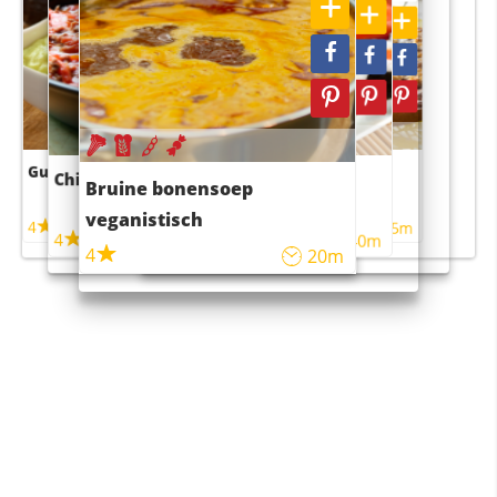
Guacamole
Pruimentaart met kaneel
Chili con carne
Sushi rijstsalade
Bruine bonensoep
maaltijdsalade
veganistisch
4
4
5m
55m
4
4
45m
40m
4
20m