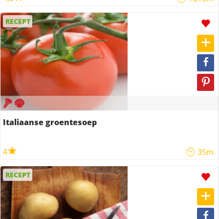
RECEPT
Italiaanse groentesoep
4
35m
RECEPT