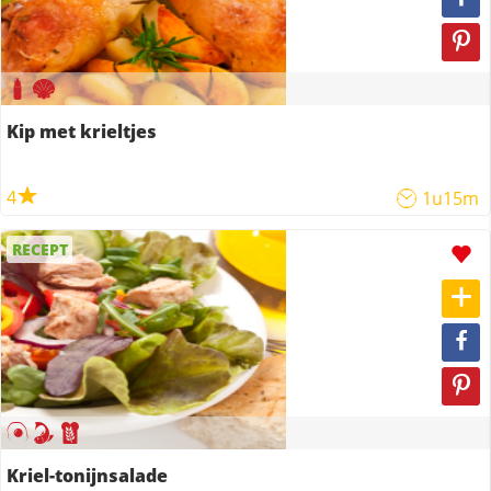
Kip met krieltjes
4
1u15m
RECEPT
Kriel-tonijnsalade