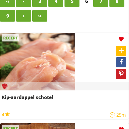
‹‹
‹
3
4
5
6
7
8
9
›
››
RECEPT
Kip-aardappel schotel
4
25m
RECEPT