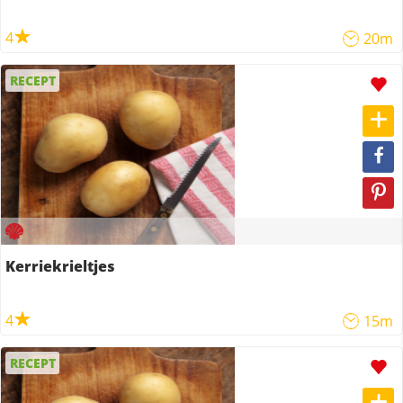
4
20m
RECEPT
Kerriekrieltjes
4
15m
RECEPT