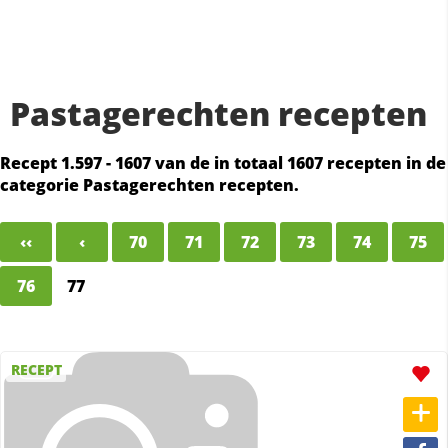
Pastagerechten recepten
Recept 1.597 - 1607 van de in totaal 1607 recepten in de
categorie Pastagerechten recepten.
‹‹
‹
70
71
72
73
74
75
76
77
RECEPT