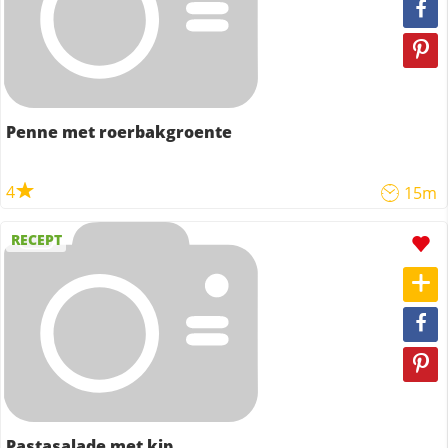
Penne met roerbakgroente
4
15m
RECEPT
Pastasalade met kip