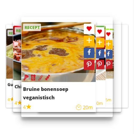
RECEPT
RECEPT
RECEPT
RECEPT
RECEPT
Guacamole
Pruimentaart met kaneel
Chili con carne
Sushi rijstsalade
Bruine bonensoep
maaltijdsalade
veganistisch
4
4
5m
55m
4
4
45m
40m
4
20m