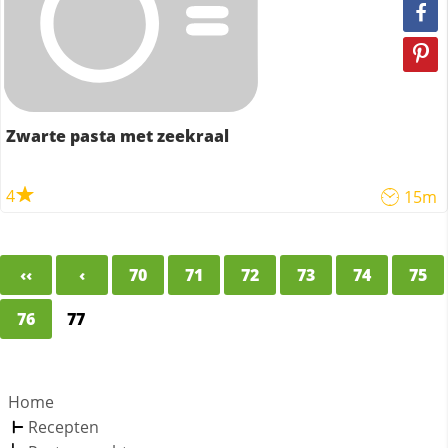
Zwarte pasta met zeekraal
4
15m
‹‹
‹
70
71
72
73
74
75
76
77
Home
Recepten