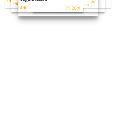
4
4
5m
55m
4
4
45m
40m
4
20m