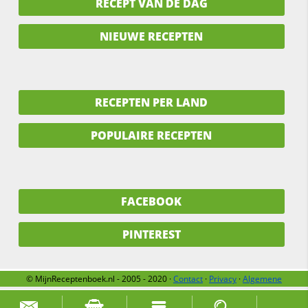
RECEPT VAN DE DAG
NIEUWE RECEPTEN
RECEPTEN PER LAND
POPULAIRE RECEPTEN
FACEBOOK
PINTEREST
© MijnReceptenboek.nl - 2005 - 2020 ·
Contact
·
Privacy
·
Algemene
voorwaarden
·
Support
·
Over ons
Zoek naar: