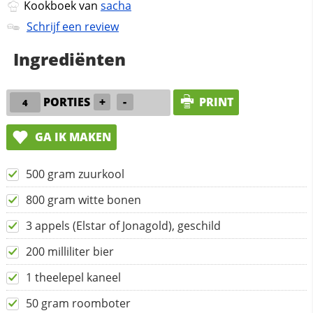
Kookboek van
sacha
Schrijf een review
Ingrediënten
PORTIES
+
-
PRINT
GA IK MAKEN
500 gram zuurkool
800 gram witte bonen
3 appels (Elstar of Jonagold), geschild
200 milliliter bier
1 theelepel kaneel
50 gram roomboter