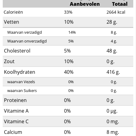
Aanbevolen
Totaal
Calorieën
33%
2664
kcal
Vetten
10%
28
g.
Waarvan verzadigd
14%
8
g.
Waarvan onverzadigd
5%
4
g.
Cholesterol
5%
48
g.
Zout
10%
0
g.
Koolhydraten
40%
416
g.
waarvan Vezels
0%
0
g.
waarvan Suikers
0%
0
g.
Proteinen
0%
0
g.
Vitamine A
0%
0
µg.
Vitamine C
0%
0
mg.
Calcium
0%
8
mg.