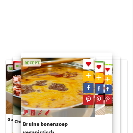
RECEPT
RECEPT
RECEPT
RECEPT
RECEPT
Guacamole
Pruimentaart met kaneel
Chili con carne
Sushi rijstsalade
Bruine bonensoep
maaltijdsalade
veganistisch