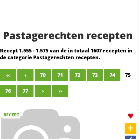
Pastagerechten recepten
Recept 1.555 - 1.575 van de in totaal 1607 recepten in
de categorie Pastagerechten recepten.
‹‹
‹
70
71
72
73
74
75
76
77
›
››
RECEPT