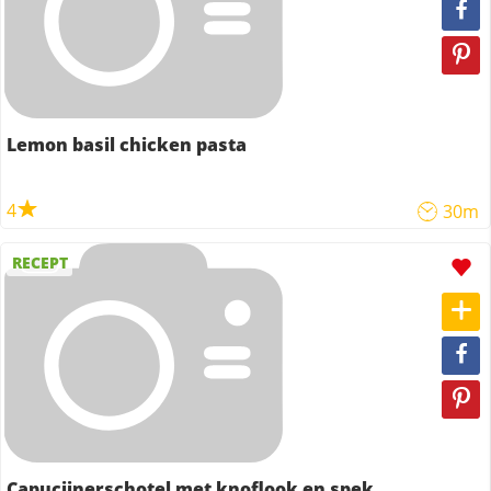
Lemon basil chicken pasta
4
30m
RECEPT
Capucijnerschotel met knoflook en spek