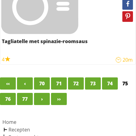
Tagliatelle met spinazie-roomsaus
4
20m
‹‹
‹
70
71
72
73
74
75
76
77
›
››
Home
Recepten