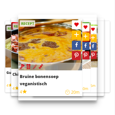
RECEPT
RECEPT
RECEPT
RECEPT
RECEPT
Guacamole
Pruimentaart met kaneel
Chili con carne
Sushi rijstsalade
Bruine bonensoep
maaltijdsalade
veganistisch
4
4
5m
55m
4
4
45m
40m
4
20m