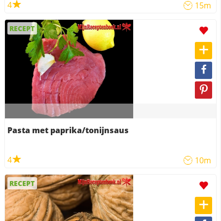
4
15m
RECEPT
Pasta met paprika/tonijnsaus
4
10m
RECEPT