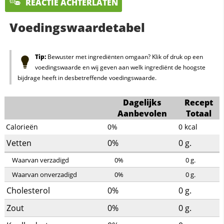
REACTIE ACHTERLATEN
Voedingswaardetabel
Tip:
Bewuster met ingrediënten omgaan? Klik of druk op een
voedingswaarde en wij geven aan welk ingrediënt de hoogste
bijdrage heeft in desbetreffende voedingswaarde.
Dagelijks
Recept
Aanbevolen
Totaal
Calorieën
0%
0
kcal
Vetten
0%
0
g.
Waarvan verzadigd
0%
0
g.
Waarvan onverzadigd
0%
0
g.
Cholesterol
0%
0
g.
Zout
0%
0
g.