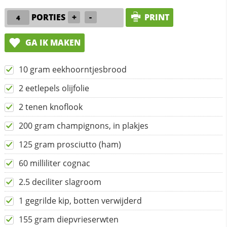
PORTIES
+
-
PRINT
GA IK MAKEN
10 gram eekhoorntjesbrood
2 eetlepels olijfolie
2 tenen knoflook
200 gram champignons, in plakjes
125 gram prosciutto (ham)
60 milliliter cognac
2.5 deciliter slagroom
1 gegrilde kip, botten verwijderd
155 gram diepvrieserwten