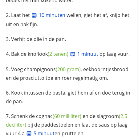
bedek het met kokend water.
Laat het
10 minuten
wellen, giet het af, knijp het
uit en hak fijn.
Verhit de olie in de pan.
Bak de
knoflook
(2 tenen)
1 minuut
op laag vuur.
Voeg
champignons
(200 gram)
, eekhoorntjesbrood
en de prosciutto toe en roer regelmatig om.
Kook intussen de pasta, giet hem af en doe terug in
de pan.
Schenk de
cognac
(60 milliliter)
en de
slagroom
(2.5
deciliter)
bij de paddestoelen en laat de saus op laag
vuur 4 a
5 minuut
en pruttelen.