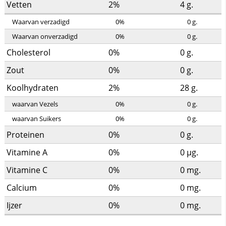
Vetten
2%
4
g.
Waarvan verzadigd
0%
0
g.
Waarvan onverzadigd
0%
0
g.
Cholesterol
0%
0
g.
Zout
0%
0
g.
Koolhydraten
2%
28
g.
waarvan Vezels
0%
0
g.
waarvan Suikers
0%
0
g.
Proteinen
0%
0
g.
Vitamine A
0%
0
µg.
Vitamine C
0%
0
mg.
Calcium
0%
0
mg.
Ijzer
0%
0
mg.