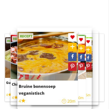
RECEPT
RECEPT
RECEPT
RECEPT
RECEPT
Guacamole
Pruimentaart met kaneel
Chili con carne
Sushi rijstsalade
Bruine bonensoep
maaltijdsalade
veganistisch
4
4
5m
55m
4
4
45m
40m
4
20m