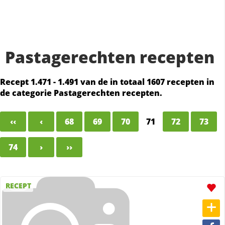
Pastagerechten recepten
Recept 1.471 - 1.491 van de in totaal 1607 recepten in
de categorie Pastagerechten recepten.
‹‹
‹
68
69
70
71
72
73
74
›
››
RECEPT