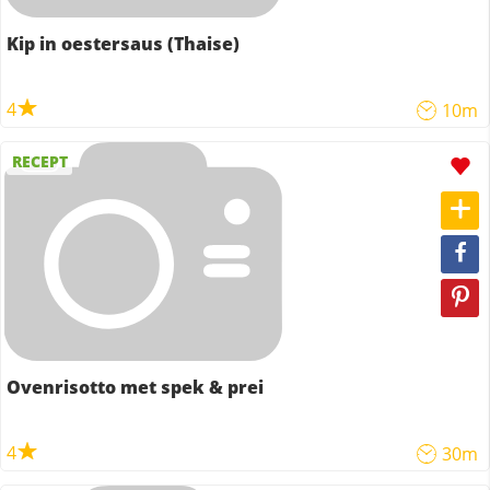
Kip in oestersaus (Thaise)
4
10m
RECEPT
Ovenrisotto met spek & prei
4
30m