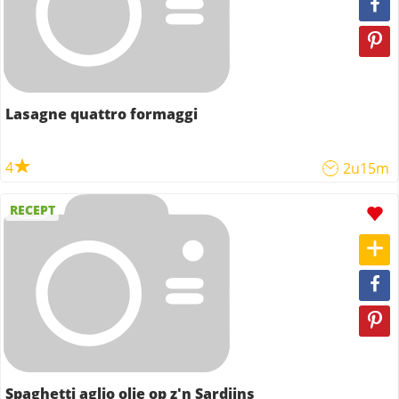
Lasagne quattro formaggi
4
2u15m
RECEPT
Spaghetti aglio olie op z'n Sardijns