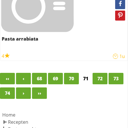
Pasta arrabiata
4
1u
‹‹
‹
68
69
70
71
72
73
74
›
››
Home
Recepten