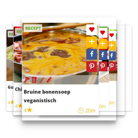
RECEPT
RECEPT
RECEPT
RECEPT
RECEPT
Guacamole
Pruimentaart met kaneel
Chili con carne
Sushi rijstsalade
Bruine bonensoep
maaltijdsalade
veganistisch
4
4
5m
55m
4
4
45m
40m
4
20m