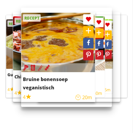
RECEPT
RECEPT
RECEPT
RECEPT
RECEPT
Guacamole
Pruimentaart met kaneel
Chili con carne
Sushi rijstsalade
Bruine bonensoep
maaltijdsalade
veganistisch
4
4
5m
55m
4
4
45m
40m
4
20m