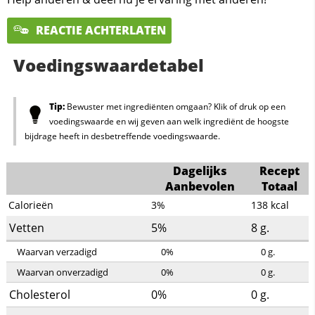
REACTIE ACHTERLATEN
Voedingswaardetabel
Tip:
Bewuster met ingrediënten omgaan? Klik of druk op een
voedingswaarde en wij geven aan welk ingrediënt de hoogste
bijdrage heeft in desbetreffende voedingswaarde.
Dagelijks
Recept
Aanbevolen
Totaal
Calorieën
3%
138
kcal
Vetten
5%
8
g.
Waarvan verzadigd
0%
0
g.
Waarvan onverzadigd
0%
0
g.
Cholesterol
0%
0
g.