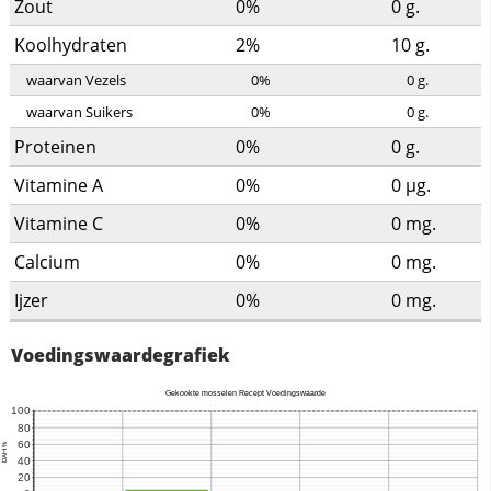
Zout
0%
0
g.
Koolhydraten
2%
10
g.
waarvan Vezels
0%
0
g.
waarvan Suikers
0%
0
g.
Proteinen
0%
0
g.
Vitamine A
0%
0
µg.
Vitamine C
0%
0
mg.
Calcium
0%
0
mg.
Ijzer
0%
0
mg.
Voedingswaardegrafiek