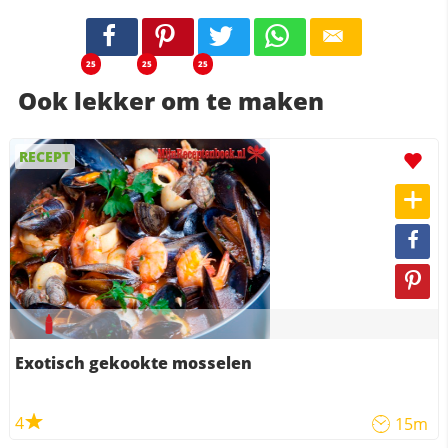
25
25
25
Ook lekker om te maken
RECEPT
Exotisch gekookte mosselen
4
15m