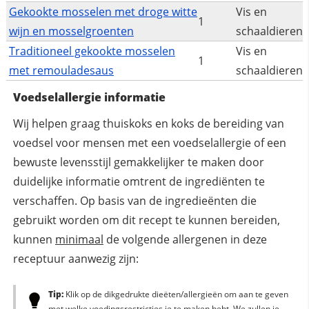
Gekookte mosselen met droge witte
Vis en
1
wijn en mosselgroenten
schaaldieren
Traditioneel gekookte mosselen
Vis en
1
met remouladesaus
schaaldieren
Voedselallergie informatie
Wij helpen graag thuiskoks en koks de bereiding van
voedsel voor mensen met een voedselallergie of een
bewuste levensstijl gemakkelijker te maken door
duidelijke informatie omtrent de ingrediënten te
verschaffen. Op basis van de ingredieënten die
gebruikt worden om dit recept te kunnen bereiden,
kunnen
minimaal
de volgende allergenen in deze
receptuur aanwezig zijn:
Tip:
Klik op de dikgedrukte dieëten/allergieën om aan te geven
met welke voedingsrestricties je te maken hebt. We zullen je