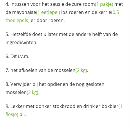
Intussen voor het sausje de zure
room
(1 pakje)
met
de
mayonaise
(1 eetlepel)
los roeren en de
kerrie
(0.5
theelepels)
er door roeren.
Hetzelfde doet u later met de andere helft van de
ingrediÃ«nten.
Dit i.v.m.
het afkoelen van de
mosselen
(2 kg)
.
Verwijder bij het opdienen de nog gesloten
mosselen
(2 kg)
.
Lekker met donker stokbrood en drink er
bokbier
(1
flesje)
bij.