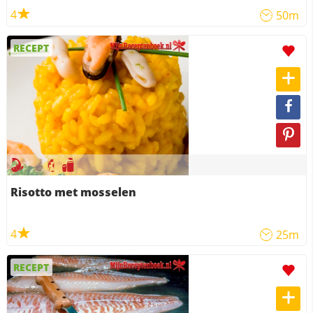
4
50m
RECEPT
Risotto met mosselen
4
25m
RECEPT