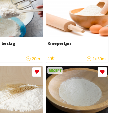
 beslag
Kniepertjes
4
20m
1u30m
RECEPT