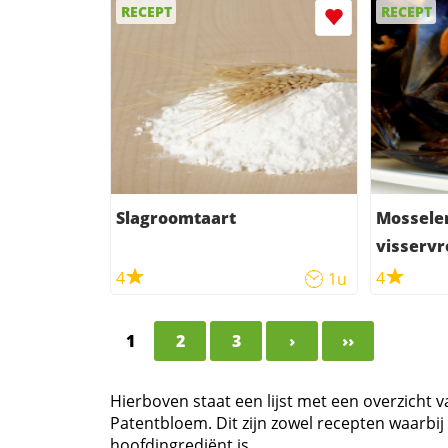
RECEPT
RECEPT
Slagroomtaart
Mosselen
visserv
4
4
1u
1
2
3
›
››
Hierboven staat een lijst met een overzicht 
Patentbloem. Dit zijn zowel recepten waarb
hoofdingrediënt is.