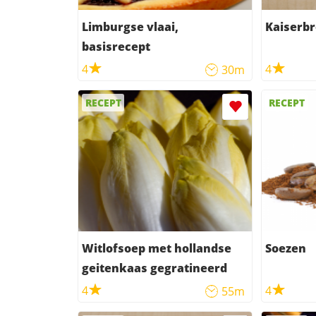
Limburgse vlaai,
Kaiserbr
basisrecept
4
4
30m
RECEPT
RECEPT
Witlofsoep met hollandse
Soezen
geitenkaas gegratineerd
4
4
55m