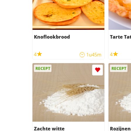
Knoflookbrood
Tarte Ta
4
4
1u45m
RECEPT
RECEPT
Zachte witte
Rozijne