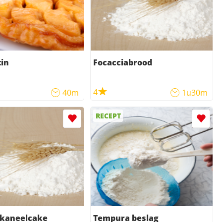
tin
Focacciabrood
4
40m
1u30m
RECEPT
nkaneelcake
Tempura beslag