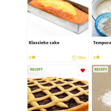
Klassieke cake
Tempura
4
4
50m
RECEPT
RECEPT