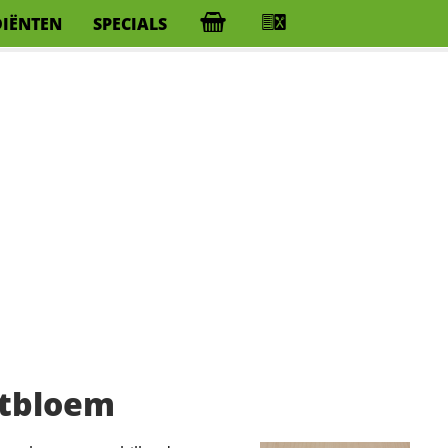
DIËNTEN
SPECIALS
ntbloem