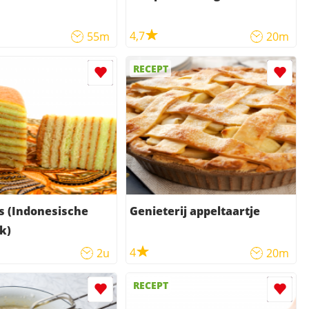
4,7
55m
20m
RECEPT
s (Indonesische
Genieterij appeltaartje
k)
4
2u
20m
RECEPT