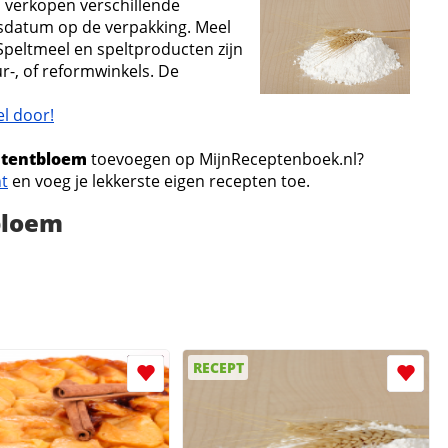
 verkopen verschillende
dsdatum op de verpakking. Meel
 Speltmeel en speltproducten zijn
r-, of reformwinkels. De
l door!
atentbloem
toevoegen op MijnReceptenboek.nl?
nt
en voeg je lekkerste eigen recepten toe.
bloem
RECEPT