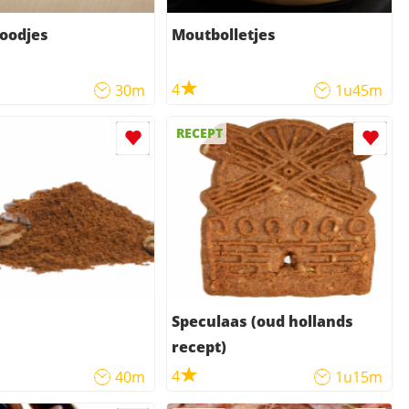
oodjes
Moutbolletjes
4
30m
1u45m
RECEPT
Speculaas (oud hollands
recept)
4
40m
1u15m