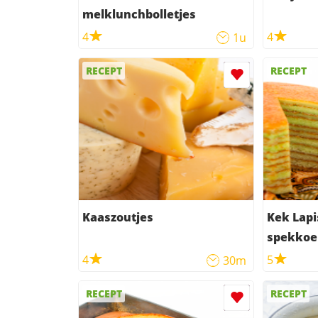
melklunchbolletjes
4
4
1u
RECEPT
RECEPT
Kaaszoutjes
Kek Lapi
spekkoe
4
5
30m
RECEPT
RECEPT