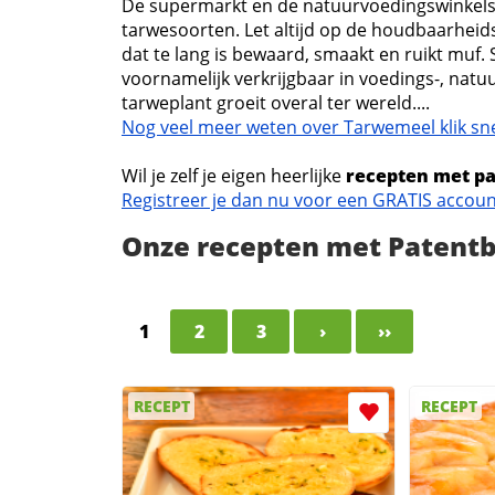
De supermarkt en de natuurvoedingswinkels
tarwesoorten. Let altijd op de houdbaarhei
dat te lang is bewaard, smaakt en ruikt muf.
voornamelijk verkrijgbaar in voedings-, natuu
tarweplant groeit overal ter wereld....
Nog veel meer weten over Tarwemeel klik sne
Wil je zelf je eigen heerlijke
recepten met p
Registreer je dan nu voor een GRATIS accou
Onze recepten met Patent
1
2
3
›
››
RECEPT
RECEPT