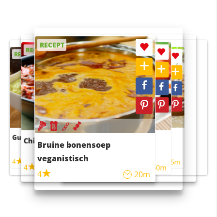
RECEPT
RECEPT
RECEPT
RECEPT
RECEPT
Guacamole
Pruimentaart met kaneel
Chili con carne
Sushi rijstsalade
Bruine bonensoep
maaltijdsalade
veganistisch
4
4
5m
55m
4
4
45m
40m
4
20m