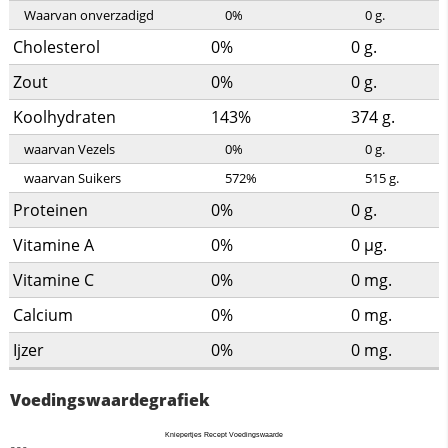
Waarvan onverzadigd
0%
0
g.
Cholesterol
0%
0
g.
Zout
0%
0
g.
Koolhydraten
143%
374
g.
waarvan Vezels
0%
0
g.
waarvan Suikers
572%
515
g.
Proteinen
0%
0
g.
Vitamine A
0%
0
µg.
Vitamine C
0%
0
mg.
Calcium
0%
0
mg.
Ijzer
0%
0
mg.
Voedingswaardegrafiek