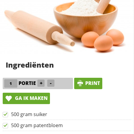
Ingrediënten
PORTIE
+
-
PRINT
GA IK MAKEN
500 gram suiker
500 gram patentbloem