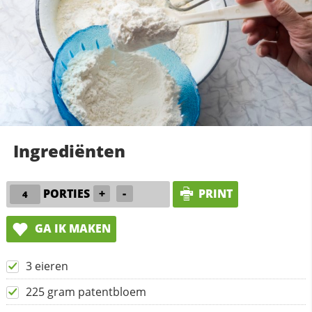
Ingrediënten
PORTIES
+
-
PRINT
GA IK MAKEN
3 eieren
225 gram patentbloem