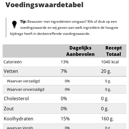
Voedingswaardetabel
Tip:
Bewuster met ingrediënten omgaan? Klik of druk op een
voedingswaarde en wij geven aan welk ingrediënt de hoogste
bijdrage heeft in desbetreffende voedingswaarde.
Dagelijks
Recept
Aanbevolen
Totaal
Calorieën
13%
1040
kcal
Vetten
7%
20
g.
Waarvan verzadigd
0%
0
g.
Waarvan onverzadigd
0%
0
g.
Cholesterol
0%
0
g.
Zout
0%
0
g.
Koolhydraten
15%
160
g.
waarvan Vezels
0%
0
g.