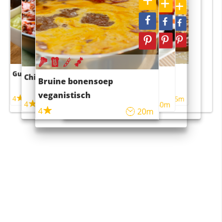
Guacamole
Pruimentaart met kaneel
Chili con carne
Sushi rijstsalade
Bruine bonensoep
maaltijdsalade
veganistisch
4
4
5m
55m
4
4
45m
40m
4
20m