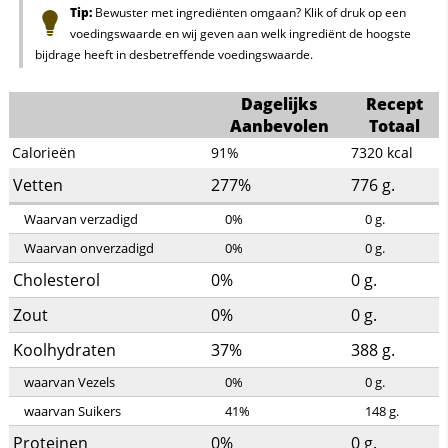
Tip:
Bewuster met ingrediënten omgaan? Klik of druk op een
voedingswaarde en wij geven aan welk ingrediënt de hoogste
bijdrage heeft in desbetreffende voedingswaarde.
Dagelijks
Recept
Aanbevolen
Totaal
Calorieën
91%
7320
kcal
Vetten
277%
776
g.
Waarvan verzadigd
0%
0
g.
Waarvan onverzadigd
0%
0
g.
Cholesterol
0%
0
g.
Zout
0%
0
g.
Koolhydraten
37%
388
g.
waarvan Vezels
0%
0
g.
waarvan Suikers
41%
148
g.
Proteinen
0%
0
g.