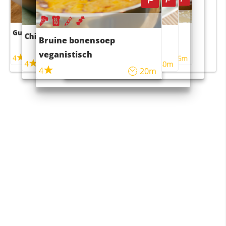
Guacamole
Pruimentaart met kaneel
Chili con carne
Sushi rijstsalade
Bruine bonensoep
maaltijdsalade
veganistisch
4
4
5m
55m
4
4
45m
40m
4
20m