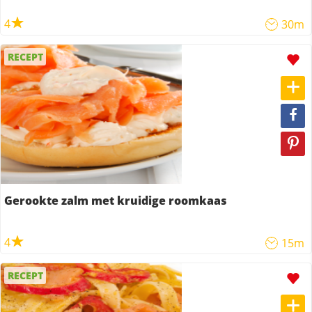
4
30m
RECEPT
Gerookte zalm met kruidige roomkaas
4
15m
RECEPT