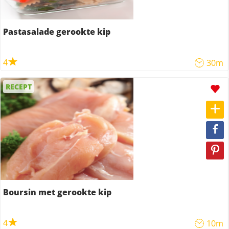
Pastasalade gerookte kip
4
30m
RECEPT
Boursin met gerookte kip
4
10m