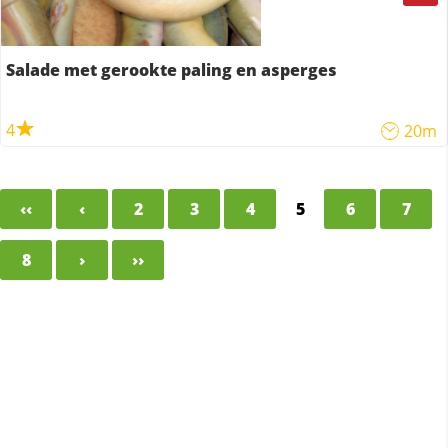
Salade met gerookte paling en asperges
4
20m
‹‹
‹
2
3
4
5
6
7
8
›
››