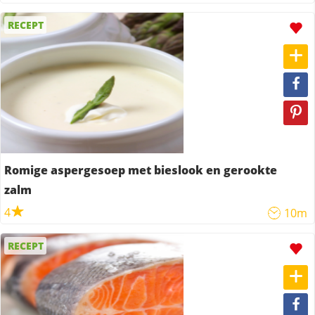
RECEPT
Romige aspergesoep met bieslook en gerookte
zalm
4
10m
RECEPT