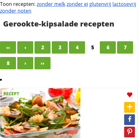
Toon recepten:
zonder melk
zonder ei
glutenvrij
lactosevrij
zonder noten
Gerookte-kipsalade recepten
‹‹
‹
2
3
4
5
6
7
8
›
››
RECEPT