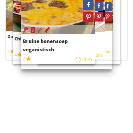
Guacamole
Pruimentaart met kaneel
Chili con carne
Sushi rijstsalade
Bruine bonensoep
maaltijdsalade
veganistisch
4
4
5m
55m
4
4
45m
40m
4
20m