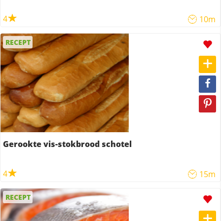
4
10m
RECEPT
Gerookte vis-stokbrood schotel
4
15m
RECEPT