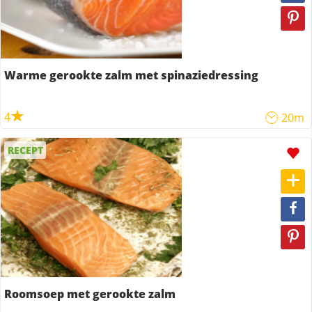
Warme gerookte zalm met spinaziedressing
4
20m
RECEPT
Roomsoep met gerookte zalm