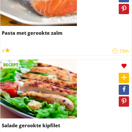
Pasta met gerookte zalm
4
15m
RECEPT
Salade gerookte kipfilet