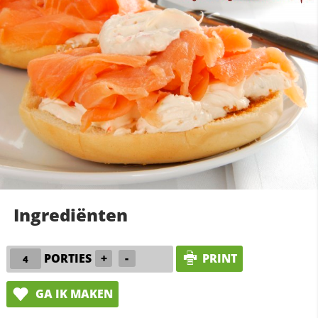
Ingrediënten
PORTIES
+
-
PRINT
GA IK MAKEN