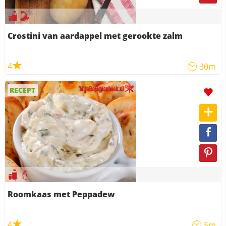
Crostini van aardappel met gerookte zalm
4
30m
RECEPT
Roomkaas met Peppadew
4
5m