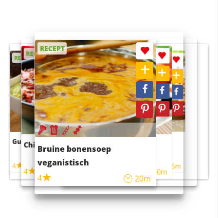
RECEPT
RECEPT
RECEPT
RECEPT
RECEPT
Guacamole
Pruimentaart met kaneel
Chili con carne
Sushi rijstsalade
Bruine bonensoep
maaltijdsalade
veganistisch
4
4
5m
55m
4
4
45m
40m
4
20m