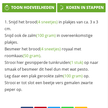
TOON HOEVEELHEDEN
KOKEN IN STAPPEN
Snijd het
brood
(4 sneetjes)
in plakjes van ca. 3 x 3
cm.
Snijd ook de
zalm
(100 gram)
in overeenkomstige
plakjes.
Besmeer het
brood
(4 sneetjes)
royaal met
roomkaas
(50 gram)
.
Strooi hier gesnipperde
tuinkruiden
(1 stuk)
op naar
smaak of besmeer dit heel dun met wat pesto.
Leg daar een plak gerookte
zalm
(100 gram)
op.
Strooi er tot slot een beetje vers gemalen zwarte
peper op.