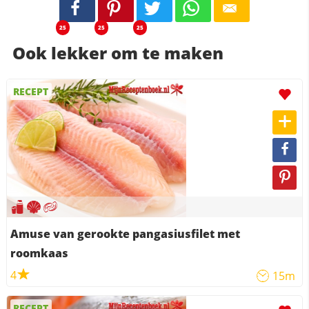
25
25
25
Ook lekker om te maken
RECEPT
Amuse van gerookte pangasiusfilet met
roomkaas
4
15m
RECEPT