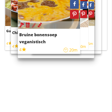
Guacamole
Pruimentaart met kaneel
Chili con carne
Sushi rijstsalade
Bruine bonensoep
maaltijdsalade
veganistisch
4
4
5m
55m
4
4
45m
40m
4
20m