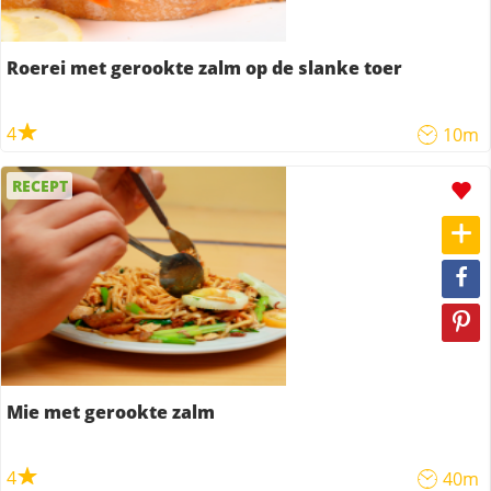
Roerei met gerookte zalm op de slanke toer
4
10m
RECEPT
Mie met gerookte zalm
4
40m