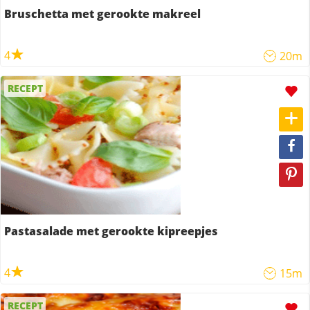
Bruschetta met gerookte makreel
4
20m
RECEPT
Pastasalade met gerookte kipreepjes
4
15m
RECEPT