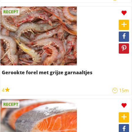
RECEPT
Gerookte forel met grijze garnaaltjes
4
15m
RECEPT