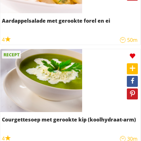
Aardappelsalade met gerookte forel en ei
4
50m
RECEPT
Courgettesoep met gerookte kip (koolhydraat-arm)
4
30m