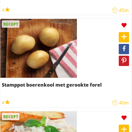
4
45m
RECEPT
Stamppot boerenkool met gerookte forel
4
40m
RECEPT