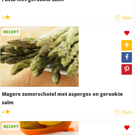
4
30m
RECEPT
Magere zomerschotel met asperges en gerookte
zalm
4
25m
RECEPT