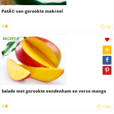
PatÃ© van gerookte makreel
4
2u
RECEPT
Salade met gerookte eendenham en verse mango
4
15m