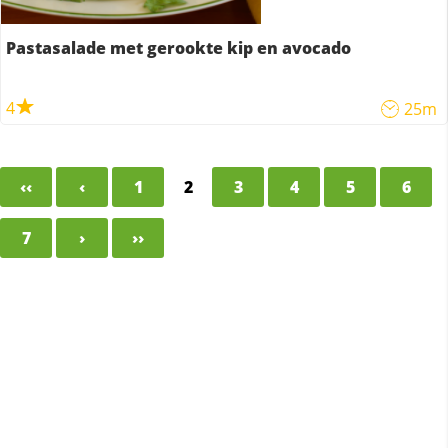
Pastasalade met gerookte kip en avocado
4
25m
‹‹
‹
1
2
3
4
5
6
7
›
››