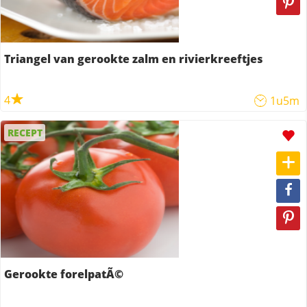
Triangel van gerookte zalm en rivierkreeftjes
4
1u5m
RECEPT
Gerookte forelpatÃ©