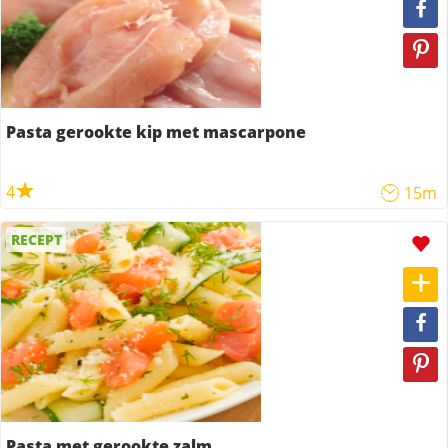
Pasta gerookte kip met mascarpone
4
15m
RECEPT
Pasta met gerookte zalm