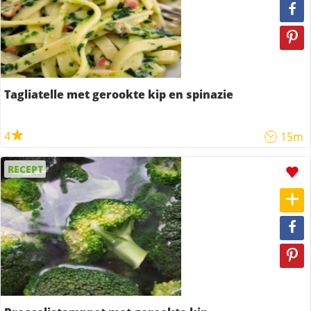
Tagliatelle met gerookte kip en spinazie
4
15m
RECEPT