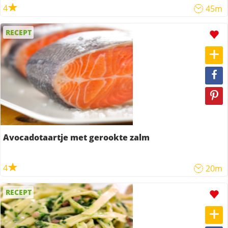
4
45m
RECEPT
Avocadotaartje met gerookte zalm
4
20m
RECEPT