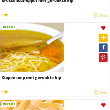
Broccolistamppot met gerookte kip
4
15m
RECEPT
Kippensoep met gerookte kip
4
15m
RECEPT