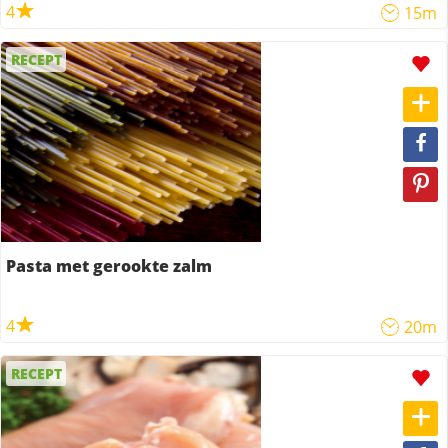
4
15m
RECEPT
Pasta met gerookte zalm
4
20m
RECEPT