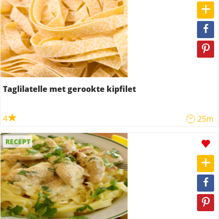
Taglilatelle met gerookte kipfilet
4
25m
RECEPT