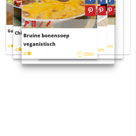
Guacamole
Pruimentaart met kaneel
Chili con carne
Sushi rijstsalade
Bruine bonensoep
maaltijdsalade
veganistisch
4
4
5m
55m
4
4
45m
40m
4
20m