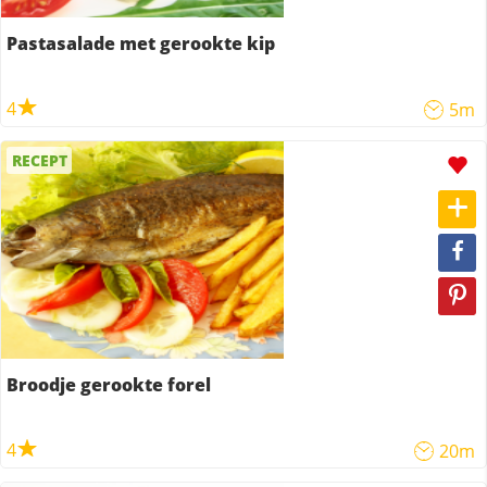
Pastasalade met gerookte kip
4
5m
RECEPT
Broodje gerookte forel
4
20m