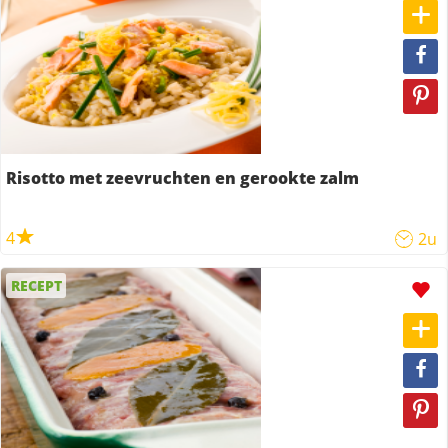
Risotto met zeevruchten en gerookte zalm
4
2u
RECEPT