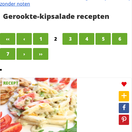
zonder noten
Gerookte-kipsalade recepten
‹‹
‹
1
2
3
4
5
6
7
›
››
RECEPT