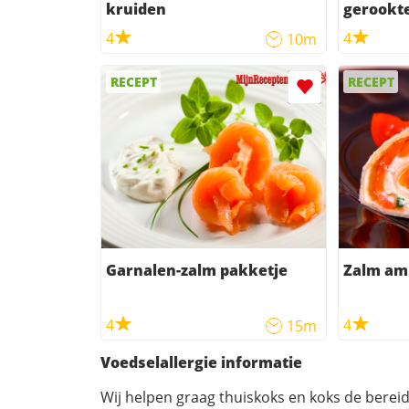
kruiden
gerookt
4
4
10m
RECEPT
RECEPT
Garnalen-zalm pakketje
Zalm am
4
4
15m
Voedselallergie informatie
Wij helpen graag thuiskoks en koks de berei