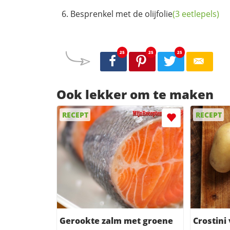
Besprenkel met de
olijfolie
(3 eetlepels)
25
25
25
Ook lekker om te maken
RECEPT
RECEPT
Gerookte zalm met groene
Crostini