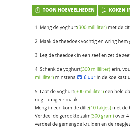
TOON HOEVEELHEDEN
KOKEN I
Meng de
yoghurt
(300 milliliter)
met de ci
Maak de theedoek vochtig en wring hem g
Leg de theedoek in een zeef en zet de zee
Schenk de
yoghurt
(300 milliliter)
erin, vo
milliliter)
minstens
6 uur
in de koelkast u
Laat de
yoghurt
(300 milliliter)
een hele da
nog romiger smaak.
Meng in een kom de
dille
(10 takjes)
met de
Verdeel de gerookte
zalm
(300 gram)
over 4 
verdeel de gemengde kruiden en de reepjes 