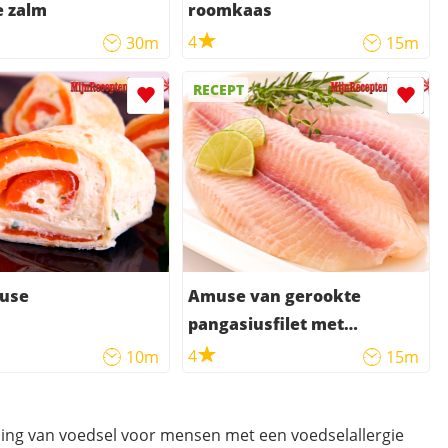
e zalm
roomkaas
4
30m
15m
RECEPT
use
Amuse van gerookte
pangasiusfilet met
roomkaas
4
10m
15m
ding van voedsel voor mensen met een voedselallergie