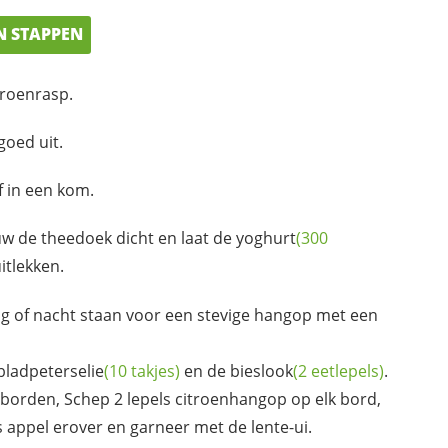
N STAPPEN
troenrasp.
oed uit.
f in een kom.
uw de theedoek dicht en laat de
yoghurt
(300
itlekken.
g of nacht staan voor een stevige hangop met een
bladpeterselie
(10 takjes)
en de
bieslook
(2 eetlepels)
.
borden, Schep 2 lepels citroenhangop op elk bord,
appel erover en garneer met de lente-ui.