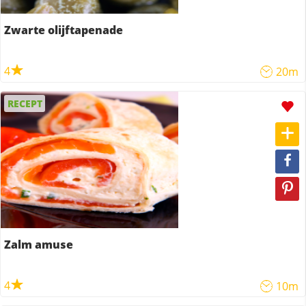
Zwarte olijftapenade
4
20m
RECEPT
Zalm amuse
4
10m