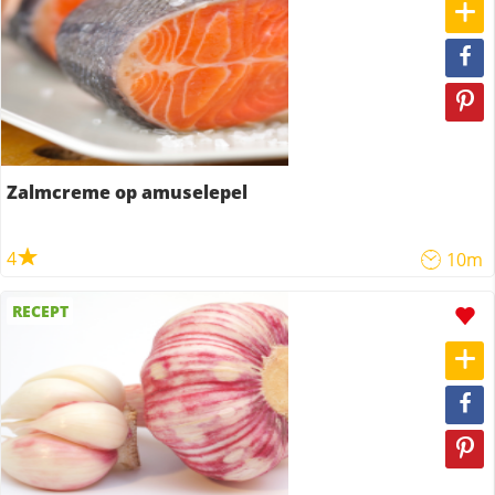
Zalmcreme op amuselepel
4
10m
RECEPT