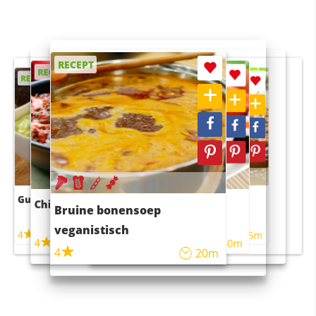
RECEPT
RECEPT
RECEPT
RECEPT
RECEPT
Guacamole
Pruimentaart met kaneel
Chili con carne
Sushi rijstsalade
Bruine bonensoep
maaltijdsalade
veganistisch
4
4
5m
55m
4
4
45m
40m
4
20m