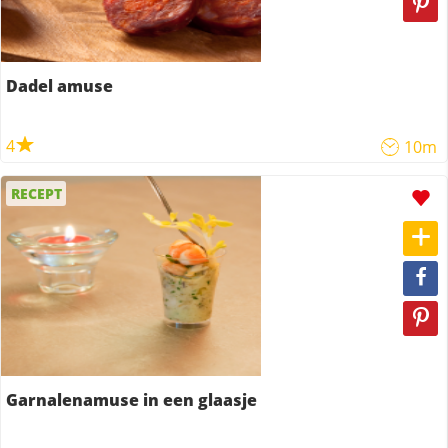
Dadel amuse
4
10m
RECEPT
Garnalenamuse in een glaasje