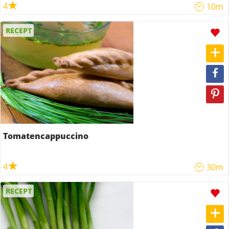
4
10m
RECEPT
Tomatencappuccino
4
30m
RECEPT