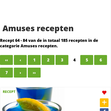
Amuses recepten
Recept 64 - 84 van de in totaal 185 recepten in de
categorie Amuses recepten.
‹‹
‹
1
2
3
4
5
6
7
›
››
RECEPT