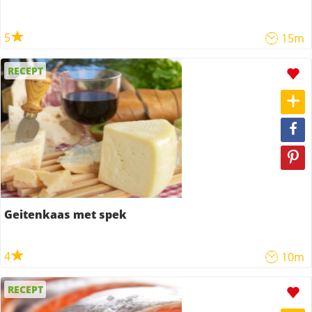
5
15m
RECEPT
Geitenkaas met spek
4
10m
RECEPT