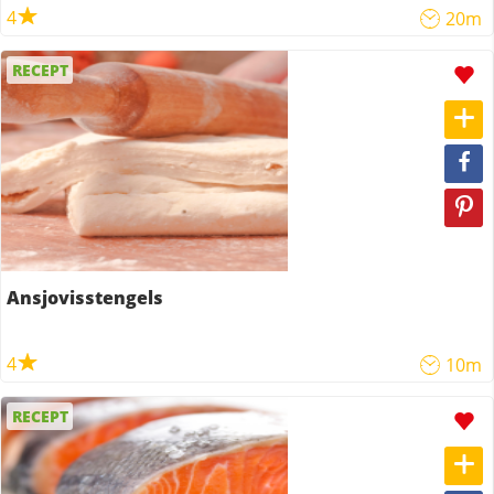
4
20m
RECEPT
Ansjovisstengels
4
10m
RECEPT