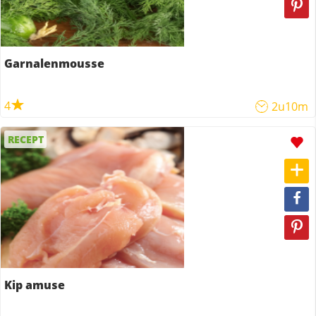
Garnalenmousse
4
2u10m
RECEPT
Kip amuse