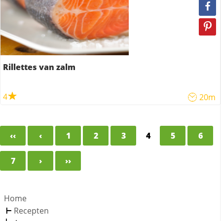
Rillettes van zalm
4
20m
‹‹
‹
1
2
3
4
5
6
7
›
››
Home
Recepten