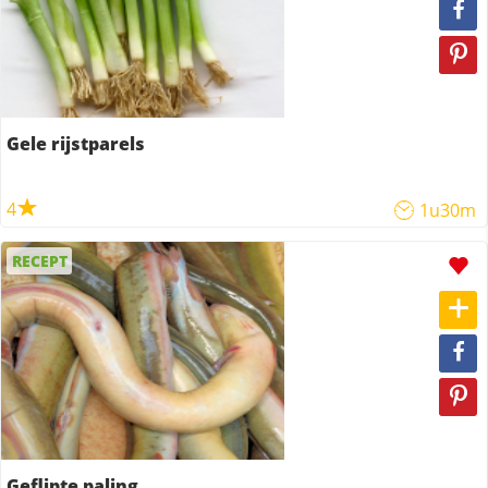
Gele rijstparels
4
1u30m
RECEPT
Geflipte paling