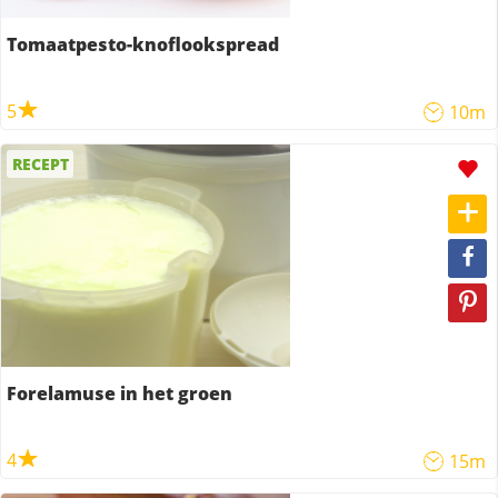
Tomaatpesto-knoflookspread
5
10m
RECEPT
Forelamuse in het groen
4
15m