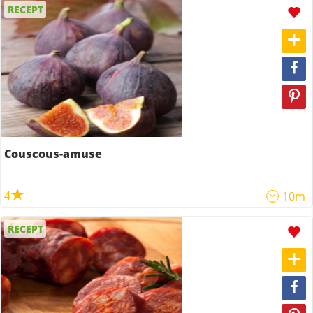
RECEPT
Couscous-amuse
4
10m
RECEPT