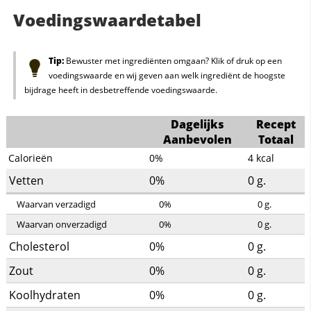
Voedingswaardetabel
Tip:
Bewuster met ingrediënten omgaan? Klik of druk op een
voedingswaarde en wij geven aan welk ingrediënt de hoogste
bijdrage heeft in desbetreffende voedingswaarde.
Dagelijks
Recept
Aanbevolen
Totaal
Calorieën
0%
4
kcal
Vetten
0%
0
g.
Waarvan verzadigd
0%
0
g.
Waarvan onverzadigd
0%
0
g.
Cholesterol
0%
0
g.
Zout
0%
0
g.
Koolhydraten
0%
0
g.