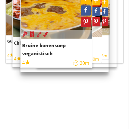
Guacamole
Pruimentaart met kaneel
Chili con carne
Sushi rijstsalade
Bruine bonensoep
maaltijdsalade
veganistisch
4
4
5m
55m
4
4
45m
40m
4
20m