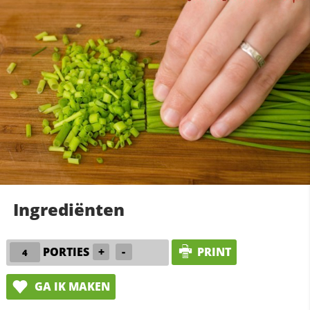
Ingrediënten
PORTIES
+
-
PRINT
GA IK MAKEN