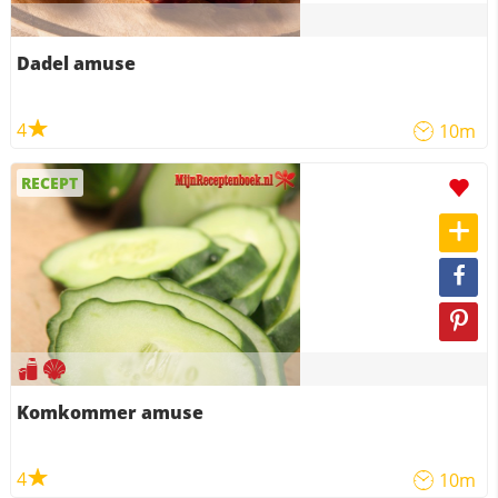
Dadel amuse
4
10m
RECEPT
Komkommer amuse
4
10m