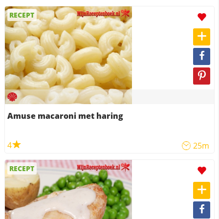
RECEPT
Amuse macaroni met haring
4
25m
RECEPT