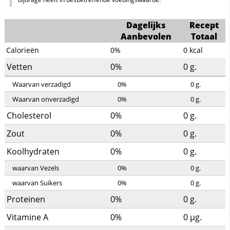
Dagelijks
Recept
Aanbevolen
Totaal
Calorieën
0%
0
kcal
Vetten
0%
0
g.
Waarvan verzadigd
0%
0
g.
Waarvan onverzadigd
0%
0
g.
Cholesterol
0%
0
g.
Zout
0%
0
g.
Koolhydraten
0%
0
g.
waarvan Vezels
0%
0
g.
waarvan Suikers
0%
0
g.
Proteinen
0%
0
g.
Vitamine A
0%
0
µg.