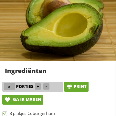
Ingrediënten
PORTIES
+
-
PRINT
GA IK MAKEN
8 plakjes Coburgerham