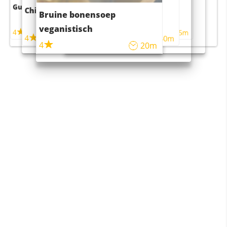
Guacamole
Pruimentaart met kaneel
Chili con carne
Sushi rijstsalade
Bruine bonensoep
maaltijdsalade
veganistisch
4
4
5m
55m
4
4
45m
40m
4
20m