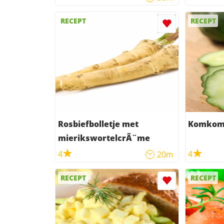
RECEPT
RECEPT
Rosbiefbolletje met
Komkomm
mierikswortelcrÃ¨me
4
4
20m
RECEPT
RECEPT