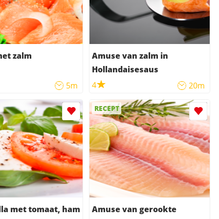
et zalm
Amuse van zalm in
Hollandaisesaus
4
5m
20m
RECEPT
lla met tomaat, ham
Amuse van gerookte