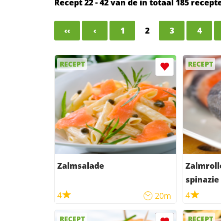
Recept 22 - 42 van de in totaal 185 recep
‹‹
‹
1
2
3
4
RECEPT
RECEPT
Zalmsalade
Zalmroll
spinazi
4
4
20m
RECEPT
RECEPT