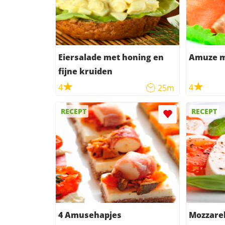
Eiersalade met honing en
Amuze m
fijne kruiden
4
4
25m
RECEPT
RECEPT
4 Amusehapjes
Mozzare