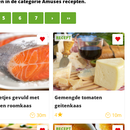
ten in de categorie Amuses recepten.
5
6
7
›
››
RECEPT
etjes gevuld met
Gemengde tomaten
e en roomkaas
geitenkaas
4
30m
10m
RECEPT