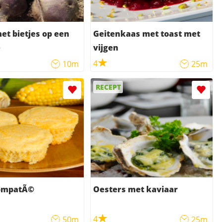
bietjes op een
Geitenkaas met toast met
e
vijgen
4
10m
25m
RECEPT
ompatÃ©
Oesters met kaviaar
4
50m
25m