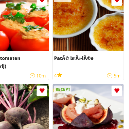
 tomaten
PatÃ© brÃ»lÃ©e
ij)
4
10m
5m
RECEPT