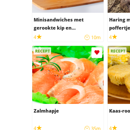
Minisandwiches met
Haring met 
gerookte kip en
poffertj
bieslookrand
4
4
10m
RECEPT
RECEPT
Zalmhapje
Kaas-ro
4
4
35m