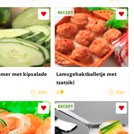
RECEPT
er met kipsalade
Lamsgehaktballetje met
tzatziki
4
30m
30m
RECEPT