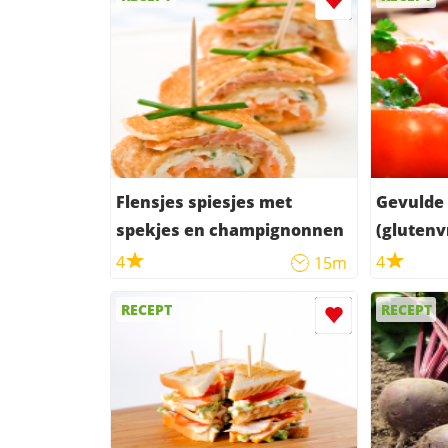
Flensjes spiesjes met
Gevulde
spekjes en champignonnen
(glutenvr
4
4
15m
RECEPT
RECEPT