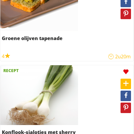
Groene olijven tapenade
4
2u20m
RECEPT
Konflook-sjalotjes met sherry