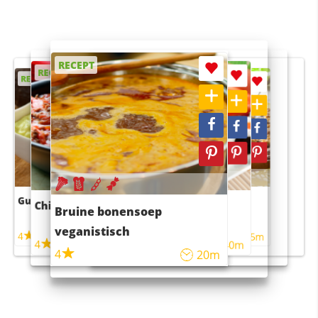
RECEPT
RECEPT
RECEPT
RECEPT
RECEPT
Guacamole
Pruimentaart met kaneel
Chili con carne
Sushi rijstsalade
Bruine bonensoep
maaltijdsalade
veganistisch
4
4
5m
55m
4
4
45m
40m
4
20m