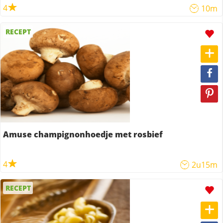
4
10m
RECEPT
Amuse champignonhoedje met rosbief
4
2u15m
RECEPT