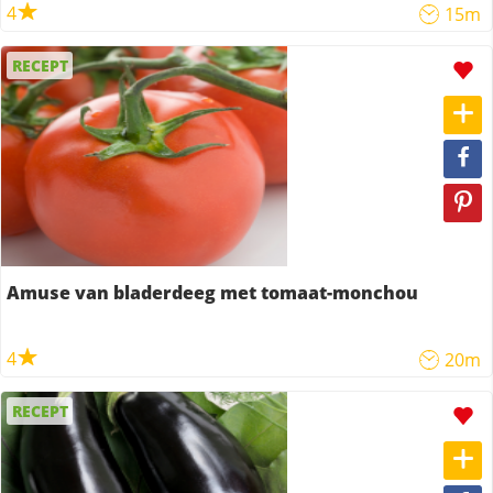
4
15m
RECEPT
Amuse van bladerdeeg met tomaat-monchou
4
20m
RECEPT