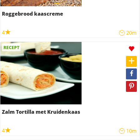
Roggebrood kaascreme
4
20m
RECEPT
Zalm Tortilla met Kruidenkaas
4
10m