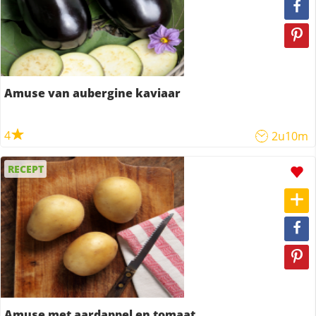
Amuse van aubergine kaviaar
4
2u10m
RECEPT
Amuse met aardappel en tomaat