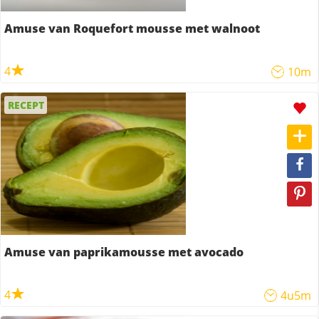
Amuse van Roquefort mousse met walnoot
4
10m
RECEPT
Amuse van paprikamousse met avocado
4
4u5m