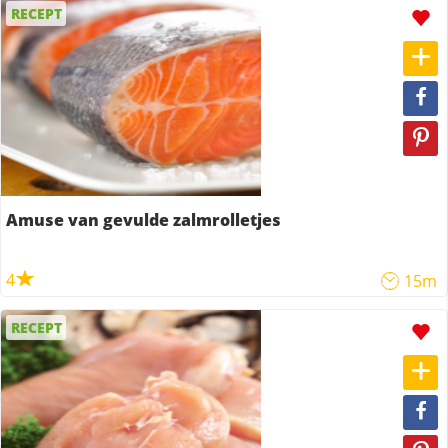
RECEPT
Amuse van gevulde zalmrolletjes
4
15m
RECEPT