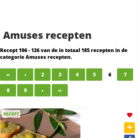
Amuses recepten
Recept 106 - 126 van de in totaal 185 recepten in de
categorie Amuses recepten.
‹‹
‹
2
3
4
5
6
7
8
9
›
››
RECEPT