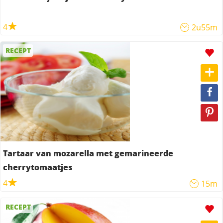
4
2u55m
RECEPT
Tartaar van mozarella met gemarineerde
cherrytomaatjes
4
15m
RECEPT