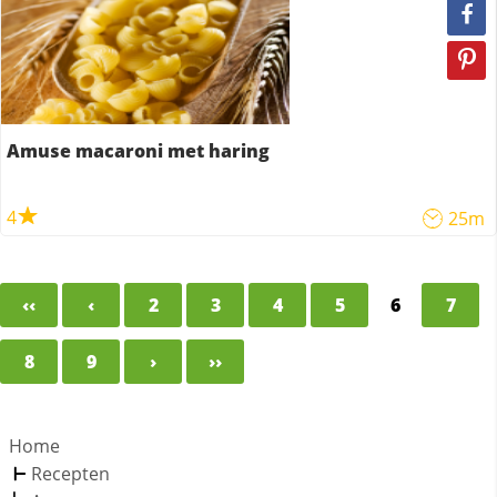
Amuse macaroni met haring
4
25m
‹‹
‹
2
3
4
5
6
7
8
9
›
››
Home
Recepten