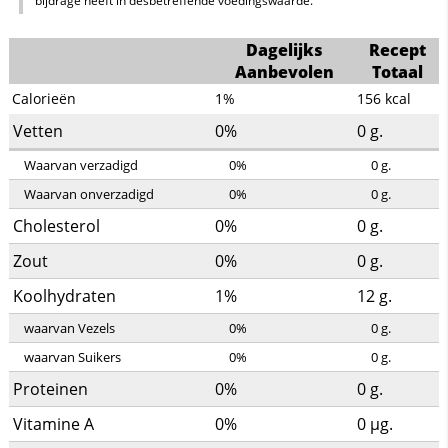
bijdrage heeft in desbetreffende voedingswaarde.
Dagelijks
Recept
Aanbevolen
Totaal
Calorieën
1%
156
kcal
Vetten
0%
0
g.
Waarvan verzadigd
0%
0
g.
Waarvan onverzadigd
0%
0
g.
Cholesterol
0%
0
g.
Zout
0%
0
g.
Koolhydraten
1%
12
g.
waarvan Vezels
0%
0
g.
waarvan Suikers
0%
0
g.
Proteinen
0%
0
g.
Vitamine A
0%
0
µg.