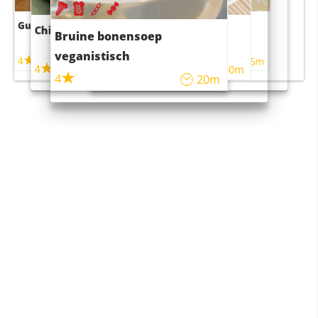
Guacamole
Pruimentaart met kaneel
Chili con carne
Sushi rijstsalade
Bruine bonensoep
maaltijdsalade
veganistisch
4
4
5m
55m
4
4
45m
40m
4
20m