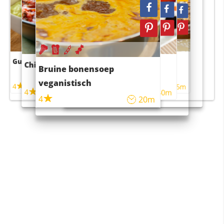
Guacamole
Pruimentaart met kaneel
Chili con carne
Sushi rijstsalade
Bruine bonensoep
maaltijdsalade
veganistisch
4
4
5m
55m
4
4
45m
40m
4
20m