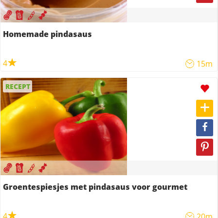
Homemade pindasaus
4
15m
RECEPT
Groentespiesjes met pindasaus voor gourmet
4
20m