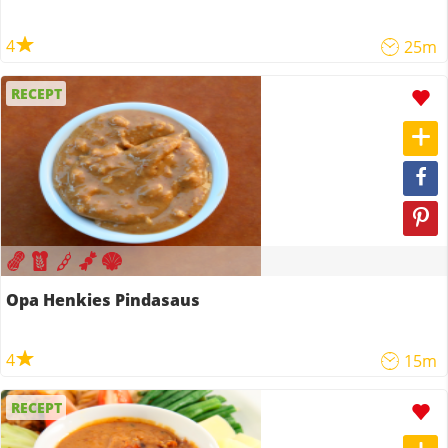
4
25m
RECEPT
Opa Henkies Pindasaus
4
15m
RECEPT