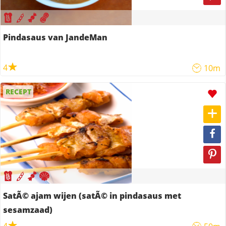
Pindasaus van JandeMan
4
10m
RECEPT
SatÃ© ajam wijen (satÃ© in pindasaus met
sesamzaad)