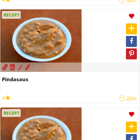
4
50m
RECEPT
Pindasaus
4
20m
RECEPT