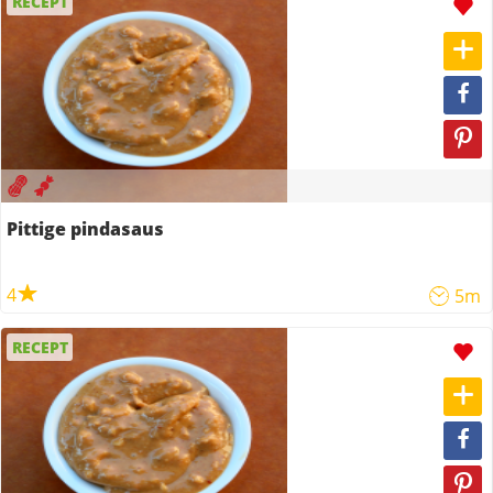
RECEPT
Pittige pindasaus
4
5m
RECEPT