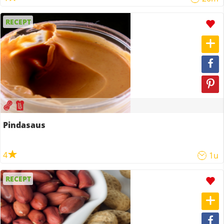
RECEPT
Pindasaus
4
1u
RECEPT