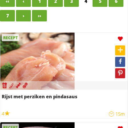
‹‹
‹
1
2
3
4
5
6
7
›
››
RECEPT
Rijst met perziken en pindasaus
4
15m
RECEPT