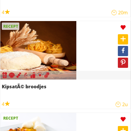
4
20m
RECEPT
KipsatÃ© broodjes
4
2u
RECEPT