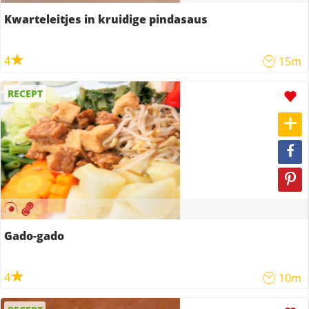
Kwarteleitjes in kruidige pindasaus
4
15m
RECEPT
Gado-gado
4
10m