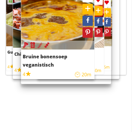
RECEPT
RECEPT
Guacamole
Pruimentaart met kaneel
Chili con carne
Sushi rijstsalade
Bruine bonensoep
maaltijdsalade
veganistisch
4
4
5m
55m
4
4
45m
40m
4
20m